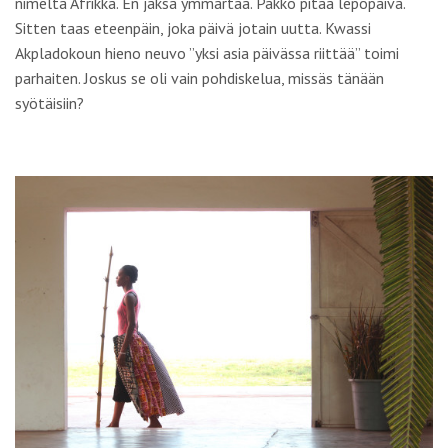
nimeltä Afrikka. En jaksa ymmärtää. Pakko pitää lepopäivä.
Sitten taas eteenpäin, joka päivä jotain uutta.
Kwassi
Akpladokoun
hieno neuvo ”yksi asia päivässa riittää” toimi
parhaiten. Joskus se oli vain pohdiskelua, missäs tänään
syötäisiin?