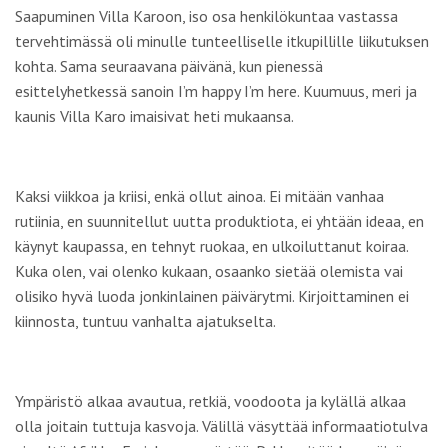
Saapuminen Villa Karoon, iso osa henkilökuntaa vastassa
tervehtimässä oli minulle tunteelliselle itkupillille liikutuksen
kohta. Sama seuraavana päivänä, kun pienessä
esittelyhetkessä sanoin
I’m happy I’m here
. Kuumuus, meri ja
kaunis Villa Karo imaisivat heti mukaansa.
Kaksi viikkoa ja kriisi, enkä ollut ainoa. Ei mitään vanhaa
rutiinia, en suunnitellut uutta produktiota, ei yhtään ideaa, en
käynyt kaupassa, en tehnyt ruokaa, en ulkoiluttanut koiraa.
Kuka olen, vai olenko kukaan, osaanko sietää olemista vai
olisiko hyvä luoda jonkinlainen päivärytmi. Kirjoittaminen ei
kiinnosta, tuntuu vanhalta ajatukselta.
Ympäristö alkaa avautua, retkiä, voodoota ja kylällä alkaa
olla joitain tuttuja kasvoja. Välillä väsyttää informaatiotulva