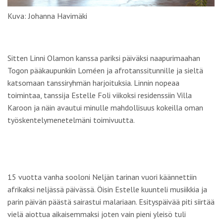
Kuva: Johanna Havimäki
Sitten
Linni Olamon
kanssa pariksi päiväksi naapurimaahan
Togon pääkaupunkiin Loméen ja afrotanssitunnille ja sieltä
katsomaan tanssiryhmän harjoituksia. Linnin nopeaa
toimintaa, tanssija
Estelle Foli
viikoksi residenssiin Villa
Karoon ja näin avautui minulle mahdollisuus kokeilla oman
työskentelymenetelmäni toimivuutta.
15 vuotta vanha sooloni
Neljän tarinan vuori
käännettiin
afrikaksi neljässä päivässä. Öisin Estelle kuunteli musiikkia ja
parin päivän päästä sairastui malariaan. Esityspäivää piti siirtää
vielä aiottua aikaisemmaksi joten vain pieni yleisö tuli