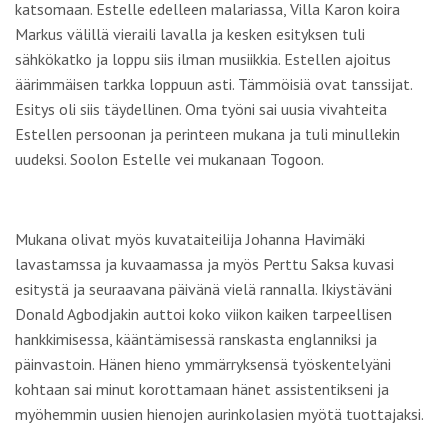
katsomaan. Estelle edelleen malariassa, Villa Karon koira
Markus välillä vieraili lavalla ja kesken esityksen tuli
sähkökatko ja loppu siis ilman musiikkia. Estellen ajoitus
äärimmäisen tarkka loppuun asti. Tämmöisiä ovat tanssijat.
Esitys oli siis täydellinen. Oma työni sai uusia vivahteita
Estellen persoonan ja perinteen mukana ja tuli minullekin
uudeksi. Soolon Estelle vei mukanaan Togoon.
Mukana olivat myös kuvataiteilija
Johanna Havimäki
lavastamssa ja kuvaamassa ja myös
Perttu Saksa
kuvasi
esitystä ja seuraavana päivänä vielä rannalla. Ikiystäväni
Donald Agbodjakin
auttoi koko viikon kaiken tarpeellisen
hankkimisessa, kääntämisessä ranskasta englanniksi ja
päinvastoin. Hänen hieno ymmärryksensä työskentelyäni
kohtaan sai minut korottamaan hänet assistentikseni ja
myöhemmin uusien hienojen aurinkolasien myötä tuottajaksi.