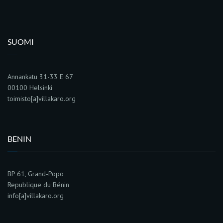
SUOMI
Annankatu 31-33 E 67
00100 Helsinki
toimisto[a]villakaro.org
BENIN
BP 61, Grand-Popo
Republique du Bénin
info[a]villakaro.org