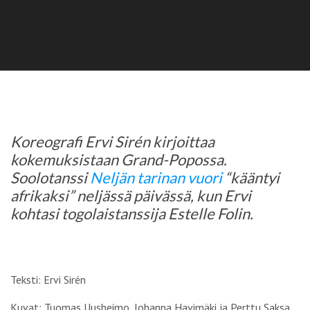
Koreografi Ervi Sirén kirjoittaa
kokemuksistaan Grand-Popossa.
Soolotanssi
Neljän tarinan vuori
“kääntyi
afrikaksi” neljässä päivässä, kun Ervi
kohtasi togolaistanssija Estelle Folin.
Teksti: Ervi Sirén
Kuvat: Tuomas Uusheimo, Johanna Havimäki ja Perttu Saksa.