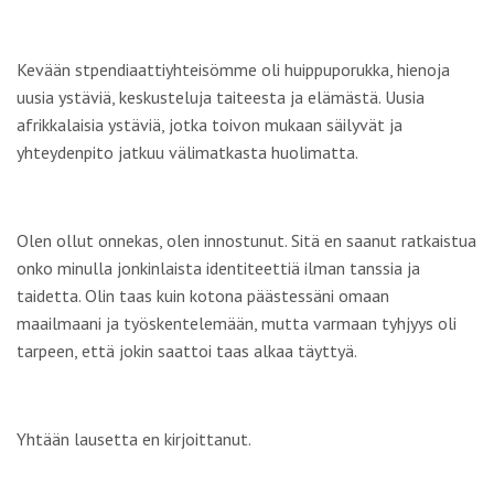
Kevään stpendiaattiyhteisömme oli huippuporukka, hienoja
uusia ystäviä, keskusteluja taiteesta ja elämästä. Uusia
afrikkalaisia ystäviä, jotka toivon mukaan säilyvät ja
yhteydenpito jatkuu välimatkasta huolimatta.
Olen ollut onnekas, olen innostunut. Sitä en saanut ratkaistua
onko minulla jonkinlaista identiteettiä ilman tanssia ja
taidetta. Olin taas kuin kotona päästessäni omaan
maailmaani ja työskentelemään, mutta varmaan tyhjyys oli
tarpeen, että jokin saattoi taas alkaa täyttyä.
Yhtään lausetta en kirjoittanut.