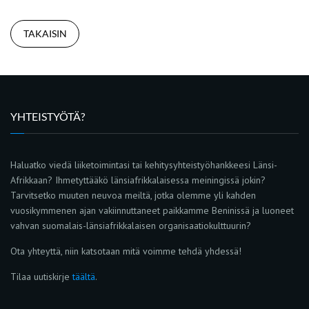
TAKAISIN
YHTEISTYÖTÄ?
Haluatko viedä liiketoimintasi tai kehitysyhteistyöhankkeesi Länsi-
Afrikkaan? Ihmetyttääkö länsiafrikkalaisessa meiningissä jokin?
Tarvitsetko muuten neuvoa meiltä, jotka olemme yli kahden
vuosikymmenen ajan vakiinnuttaneet paikkamme Beninissä ja luoneet
vahvan suomalais-länsiafrikkalaisen organisaatiokulttuurin?
Ota yhteyttä, niin katsotaan mitä voimme tehdä yhdessä!
Tilaa uutiskirje
täältä
.