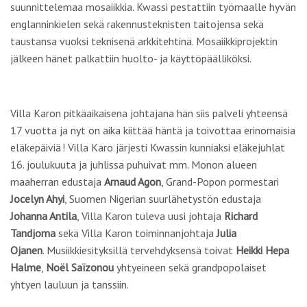
suunnittelemaa mosaiikkia. Kwassi pestattiin työmaalle hyvän
englanninkielen sekä rakennusteknisten taitojensa sekä
taustansa vuoksi teknisenä arkkitehtinä. Mosaiikkiprojektin
jälkeen hänet palkattiin huolto- ja käyttöpäälliköksi.
Villa Karon pitkäaikaisena johtajana hän siis palveli yhteensä
17 vuotta ja nyt on aika kiittää häntä ja toivottaa erinomaisia
eläkepäiviä ! Villa Karo järjesti Kwassin kunniaksi eläkejuhlat
16. joulukuuta ja juhlissa puhuivat mm. Monon alueen
maaherran edustaja
Arnaud Agon
, Grand-Popon pormestari
Jocelyn Ahyi
, Suomen Nigerian suurlähetystön edustaja
Johanna Antila
, Villa Karon tuleva uusi johtaja
Richard
Tandjoma
sekä Villa Karon toiminnanjohtaja
Julia
Ojanen
. Musiikkiesityksillä tervehdyksensä toivat
Heikki Hepa
Halme
,
Noël Saïzonou
yhtyeineen sekä grandpopolaiset
yhtyen lauluun ja tanssiin.