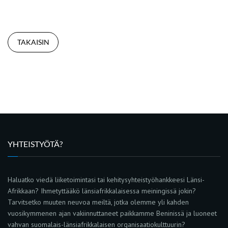
TAKAISIN
YHTEISTYÖTÄ?
Haluatko viedä liiketoimintasi tai kehitysyhteistyöhankkeesi Länsi-
Afrikkaan? Ihmetyttääkö länsiafrikkalaisessa meiningissä jokin?
Tarvitsetko muuten neuvoa meiltä, jotka olemme yli kahden
vuosikymmenen ajan vakiinnuttaneet paikkamme Beninissä ja luoneet
vahvan suomalais-länsiafrikkalaisen organisaatiokulttuurin?