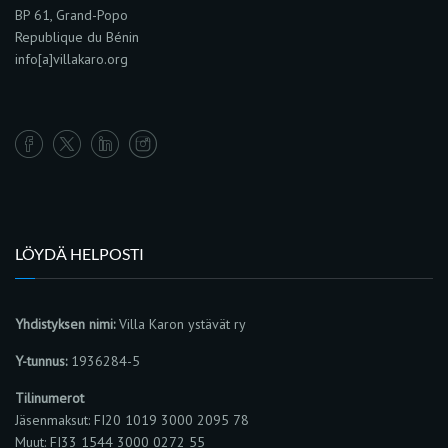
BP 61, Grand-Popo
Republique du Bénin
info[a]villakaro.org
LÖYDÄ HELPOSTI
Yhdistyksen nimi:
Villa Karon ystävät ry
Y-tunnus:
1936284-5
Tilinumerot
Jäsenmaksut: FI20 1019 3000 2095 78
Muut: FI33 1544 3000 0272 55