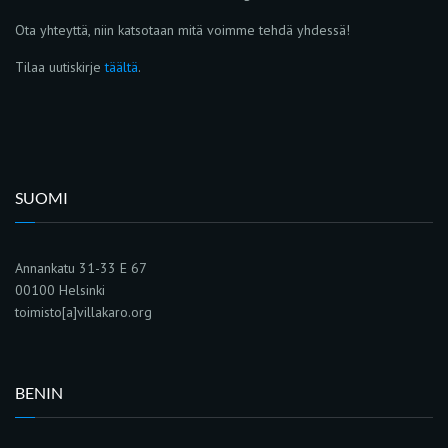
Ota yhteyttä, niin katsotaan mitä voimme tehdä yhdessä!
Tilaa uutiskirje
täältä
.
SUOMI
Annankatu 31-33 E 67
00100 Helsinki
toimisto[a]villakaro.org
BENIN