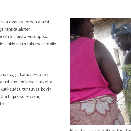
ttua ovensa loman ajaksi.
ja ranskalaisten
kohti kesäistä Eurooppaa
tietenkin niihin lukemattomiin
kansissa, ja tämän vuoden
toa nähtäneen kevättalvella
n kuukaudet tuntuvat kovin
hä hiljaa korvissani,
ta.
Naiset ja lapset kokoontuvat p