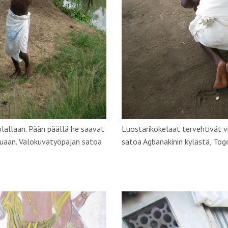
olallaan. Pään päällä he saavat
Luostarikokelaat tervehtivät vi
tuaan. Valokuvatyöpajan satoa
satoa Agbanakinin kylästä, Tog