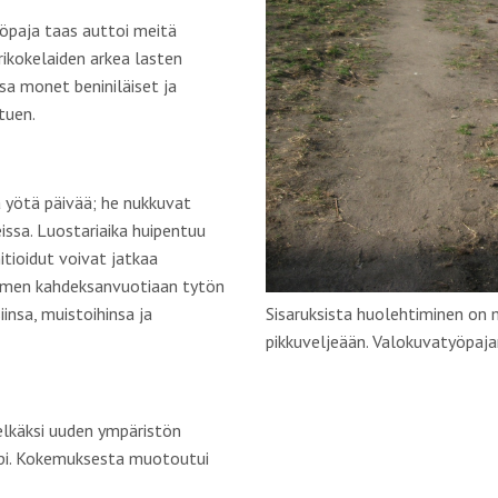
öpaja taas auttoi meitä
kokelaiden arkea lasten
sa monet beniniläiset ja
tuen.
sa yötä päivää; he nukkuvat
eissa. Luostariaika huipentuu
tioidut voivat jatkaa
olmen kahdeksanvuotiaan tytön
Sisaruksista huolehtiminen on 
insa, muistoihinsa ja
pikkuveljeään. Valokuvatyöpaja
elkäksi uuden ympäristön
läpi. Kokemuksesta muotoutui