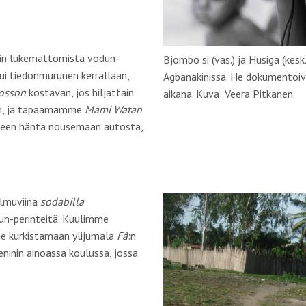
inin lukemattomista vodun-
Bjombo si (vas.) ja Husiga (kes
ui tiedonmurunen kerrallaan,
Agbanakinissa. He dokumentoi
osson
kostavan, jos hiljattain
aikana. Kuva: Veera Pitkänen.
een, ja tapaamamme
Mami Watan
oneen häntä nousemaan autosta,
almuviina
sodabi
lla
un-perinteitä. Kuulimme
me kurkistamaan ylijumala
Fâ
:n
eninin ainoassa koulussa, jossa