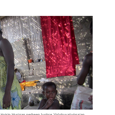
äivisin Husigan perheen luokse. Valokuvatyöpajan