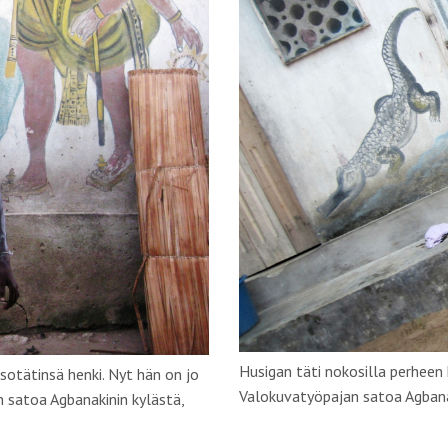
Husigan täti nokosilla perheen
sotätinsä henki. Nyt hän on jo
Valokuvatyöpajan satoa Agbana
 satoa Agbanakinin kylästä,