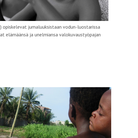
k.) opiskelevat jumaluuksistaan vodun-luostarissa
vat elämäänsä ja unelmiansa valokuvaustyöpajan