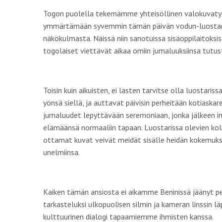
Togon puolella tekemämme yhteisöllinen valokuvaty
ymmärtämään syvemmin tämän päivän vodun-luostari
näkökulmasta. Näissä niin sanotuissa sisäoppilaitoksis
togolaiset viettävät aikaa omiin jumaluuksiinsa tutus
Toisin kuin aikuisten, ei lasten tarvitse olla luostaris
yönsä siellä, ja auttavat päivisin perheitään kotiaskar
jumaluudet lepyttävään seremoniaan, jonka jälkeen ini
elämäänsä normaaliin tapaan. Luostarissa olevien k
ottamat kuvat veivät meidät sisälle heidän kokemuksi
unelmiinsa.
Kaiken tämän ansiosta ei aikamme Beninissä jäänyt p
tarkasteluksi ulkopuolisen silmin ja kameran linssin 
kulttuurinen dialogi tapaamiemme ihmisten kanssa.