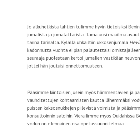
Jo alkuhetkistä lähtien tulimme hyvin tietoisiksi Ben
jumalista ja jumalattarista. Tämä uusi maailma avaut
tarina tarinalta. Kylällä uhkailtiin ukkosenjumala
Hevi
kadonnutta vuohta ei pian palautettaisi omistajall
seuraaja puolestaan kertoi jumalien vastikään neuv
jottei hän joutuisi onnettomuuteen.
Pääsimme kiintoisien, usein myös hämmentävien ja p
vauhditettujen kohtaamisten kautta lähemmäksi vod
puisten kaksosnukkejen piilevistä voimista ja pääsim
konsultoinnin saloihin. Vierailimme myös Ouidahissa B
vodun on olennainen osa opetussuunnitelmaa.