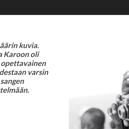
äärin kuvia.
a Karoon oli
a opettavainen
destaan varsin
 sangen
telmään.