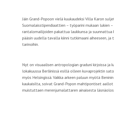
Jäin Grand-Popoon vielä kuukaudeksi Villa Karon sulje
Suomalaisstipendiaattien – työparini mukaan lukien – 
rantalomailijoiden pakattua laukkunsa ja suunnattua 
pääsin uudella tavalla kiinni tutkimaani aiheeseen, ja 
tarinoihin.
Nyt on visuaalisen antropologian graduni kirjoissa ja 
lokakuussa Berliinissä esillä olleen kuvaprojektin sa
myös Helsingissä. Vaikka arkeen paluun myötä Benini
kaukaisilta, soivat Grand-Popon mahtipontiset aallot y
muistuttaen merenjumalattaren ainaisesta läsnäolos