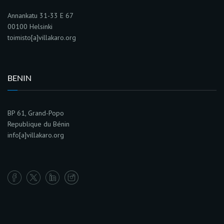
Annankatu 31-33 E 67
00100 Helsinki
toimisto[a]villakaro.org
BENIN
BP 61, Grand-Popo
Republique du Bénin
info[a]villakaro.org