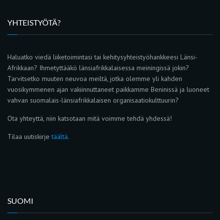
YHTEISTYÖTÄ?
Haluatko viedä liiketoimintasi tai kehitysyhteistyöhankkeesi Länsi-
Afrikkaan? Ihmetyttääkö länsiafrikkalaisessa meiningissä jokin?
Tarvitsetko muuten neuvoa meiltä, jotka olemme yli kahden
vuosikymmenen ajan vakiinnuttaneet paikkamme Beninissä ja luoneet
vahvan suomalais-länsiafrikkalaisen organisaatiokulttuurin?
Ota yhteyttä, niin katsotaan mitä voimme tehdä yhdessä!
Tilaa uutiskirje
täältä
.
SUOMI