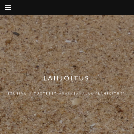
LAHJOITUS
ETUSIVU
/ TUOTTEET AVAINSANALLA “LAHJOITUS”