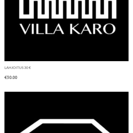
LAHJOITUS 30 €
€
30.00