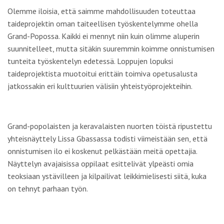
Olemme iloisia, että saimme mahdollisuuden toteuttaa
taideprojektin oman taiteellisen työskentelymme ohella
Grand-Popossa. Kaikki ei mennyt niin kuin olimme aluperin
suunnitelleet, mutta sitäkin suuremmin koimme onnistumisen
tunteita työskentelyn edetessä. Loppujen lopuksi
taideprojektista muotoitui erittäin toimiva opetusalusta
jatkossakin eri kulttuurien välisiin yhteistyöprojekteihin.
Grand-popolaisten ja keravalaisten nuorten töistä ripustettu
yhteisnäyttely Lissa Gbassassa todisti viimeistään sen, että
onnistumisen ilo ei koskenut pelkästään meitä opettajia.
Näyttelyn avajaisissa oppilaat esittelivät ylpeästi omia
teoksiaan ystävilleen ja kilpailivat leikkimielisesti siitä, kuka
on tehnyt parhaan työn.