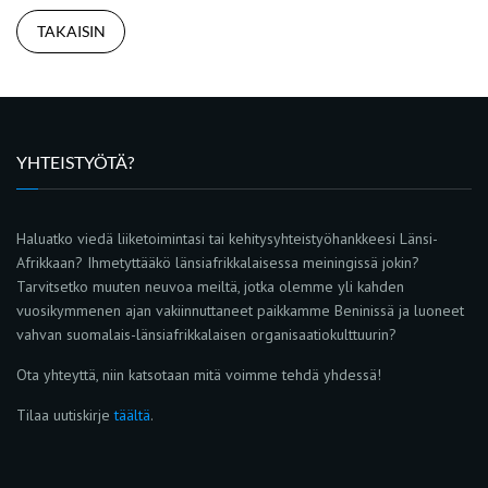
TAKAISIN
YHTEISTYÖTÄ?
Haluatko viedä liiketoimintasi tai kehitysyhteistyöhankkeesi Länsi-
Afrikkaan? Ihmetyttääkö länsiafrikkalaisessa meiningissä jokin?
Tarvitsetko muuten neuvoa meiltä, jotka olemme yli kahden
vuosikymmenen ajan vakiinnuttaneet paikkamme Beninissä ja luoneet
vahvan suomalais-länsiafrikkalaisen organisaatiokulttuurin?
Ota yhteyttä, niin katsotaan mitä voimme tehdä yhdessä!
Tilaa uutiskirje
täältä
.