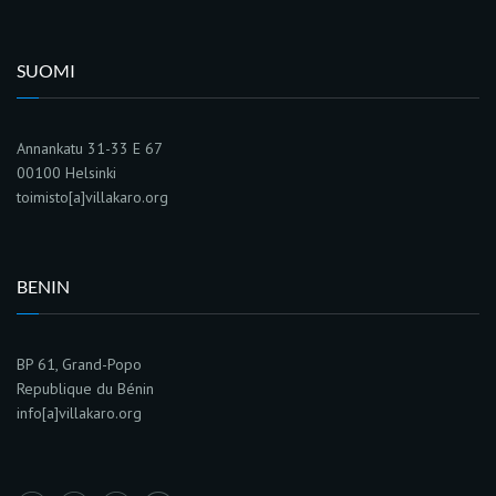
SUOMI
Annankatu 31-33 E 67
00100 Helsinki
toimisto[a]villakaro.org
BENIN
BP 61, Grand-Popo
Republique du Bénin
info[a]villakaro.org