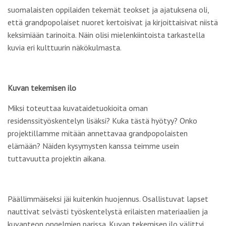
suomalaisten oppilaiden tekemät teokset ja ajatuksena oli,
että grandpopolaiset nuoret kertoisivat ja kirjoittaisivat niistä
keksimiään tarinoita. Näin olisi mielenkiintoista tarkastella
kuvia eri kulttuurin näkökulmasta.
Kuvan tekemisen ilo
Miksi toteuttaa kuvataidetuokioita oman
residenssityöskentelyn lisäksi? Kuka tästä hyötyy? Onko
projektillamme mitään annettavaa grandpopolaisten
elämään? Näiden kysymysten kanssa teimme usein
tuttavuutta projektin aikana.
Päällimmäiseksi jäi kuitenkin huojennus. Osallistuvat lapset
nauttivat selvästi työskentelystä erilaisten materiaalien ja
kuvanteon ongelmien parissa. Kuvan tekemisen ilo välittyi