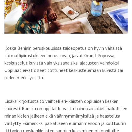
Koska Beninin peruskouluissa taideopetus on hyvin vähäistä
tai mallipiirustukseen perustuvaa, jäivät Grand-Popossa
keskustelut kuvista vain yksisanaisiksi ajatusten vaihdoiksi.
Oppilaat eivät olleet tottuneet keskustelemaan kuvista tai
niiden merkityksistä.
Lisäksi kirjoitustaito vaihteli eri-ikäisten oppilaiden kesken
suuresti. Ranska on oppilaille vasta toinen äidinkieli paikallisen
minan kielen jälkeen eikä väärinymmärryksiltä ja haasteilta
vältytty. Esimerkiksi paikalliseen elämänmenoon ja kulttuuriin
liittyvien ranskankielisten sanojen keksiminen oli oppilaille