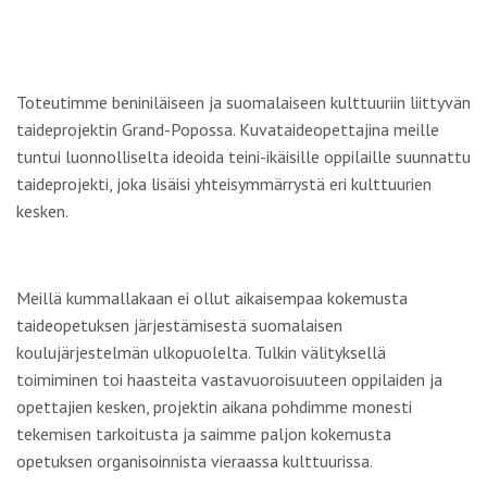
Toteutimme beniniläiseen ja suomalaiseen kulttuuriin liittyvän
taideprojektin Grand-Popossa. Kuvataideopettajina meille
tuntui luonnolliselta ideoida teini-ikäisille oppilaille suunnattu
taideprojekti, joka lisäisi yhteisymmärrystä eri kulttuurien
kesken.
Meillä kummallakaan ei ollut aikaisempaa kokemusta
taideopetuksen järjestämisestä suomalaisen
koulujärjestelmän ulkopuolelta. Tulkin välityksellä
toimiminen toi haasteita vastavuoroisuuteen oppilaiden ja
opettajien kesken, projektin aikana pohdimme monesti
tekemisen tarkoitusta ja saimme paljon kokemusta
opetuksen organisoinnista vieraassa kulttuurissa.