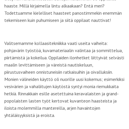
haaste. Millä kirjaimella lintu alkaakaan? Entä meri?
Todettuamme kielelliset haasteet panostimmekin enemmän
tekemiseen kuin puhumiseen ja siitä oppilaat nauttivat!
Valitsemamme kollaasitekniikka vaati useita vaiheita:
pohjavärin työstöä, kuvamateriaalin valintaa ja sommittelua,
piirtämistä ja kokeilua. Oppilaiden ilonhetket liittyivät selvästi
maalin levittämiseen ja väreistä nautiskeluun,
piirustusvaiheen onnistuneisiin ratkaisuihin ja oivalluksiin.
Monien välineiden käyttö oli nuorille uusi kokemus; esimerkiksi
vesivärien ja vahaliitujen käytöstä syntyi monia riemukkaita
hetkiä. Rinnakkain esille asetettuina keravalaisten ja grand-
popolaisten lasten työt kertovat kuvanteon haasteista ja
iloista molemmilla mantereilla, arjen havaintojen
yhtäläisyyksistä ja eroista.