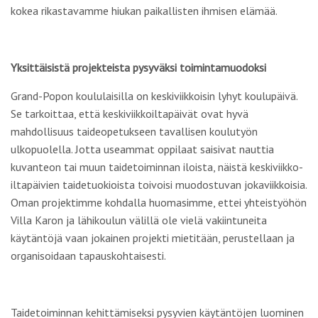
kokea rikastavamme hiukan paikallisten ihmisen elämää.
Yksittäisistä projekteista pysyväksi toimintamuodoksi
Grand-Popon koululaisilla on keskiviikkoisin lyhyt koulupäivä.
Se tarkoittaa, että keskiviikkoiltapäivät ovat hyvä
mahdollisuus taideopetukseen tavallisen koulutyön
ulkopuolella. Jotta useammat oppilaat saisivat nauttia
kuvanteon tai muun taidetoiminnan iloista, näistä keskiviikko-
iltapäivien taidetuokioista toivoisi muodostuvan jokaviikkoisia.
Oman projektimme kohdalla huomasimme, ettei yhteistyöhön
Villa Karon ja lähikoulun välillä ole vielä vakiintuneita
käytäntöjä vaan jokainen projekti mietitään, perustellaan ja
organisoidaan tapauskohtaisesti.
Taidetoiminnan kehittämiseksi pysyvien käytäntöjen luominen