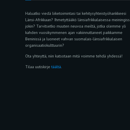
Haluatko viedä liiketoimintasi tai kehitysyhteistyöhankkeesi
Länsi-Afrikkaan? Ihmetyttääkö länsiafrikkalaisessa meiningis
jokin? Tarvitsetko muuten neuvoa meiltä, jotka olemme yli
kahden vuosikymmenen ajan vakiinnuttaneet paikkamme
Beninissä ja luoneet vahvan suomalais-länsiafrikkalaisen
organisaatiokulttuurin?
Ota yhteyttä, niin katsotaan mitä voimme tehdä yhdessä!
Tilaa uutiskirje
täältä
.