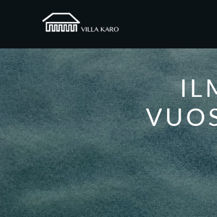
IL
VUO