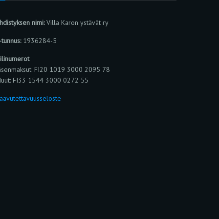
hdistyksen nimi:
Villa Karon ystävät ry
-tunnus:
1936284-5
ilinumerot
äsenmaksut: FI20 1019 3000 2095 78
uut: FI33 1544 3000 0272 55
aavutettavuusseloste