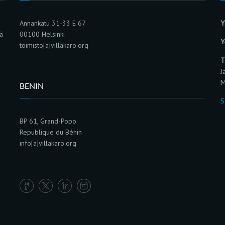
Annankatu 31-33 E 67
Y
sä
00100 Helsinki
Y
toimisto[a]villakaro.org
T
J
M
BENIN
S
BP 61, Grand-Popo
Republique du Bénin
info[a]villakaro.org