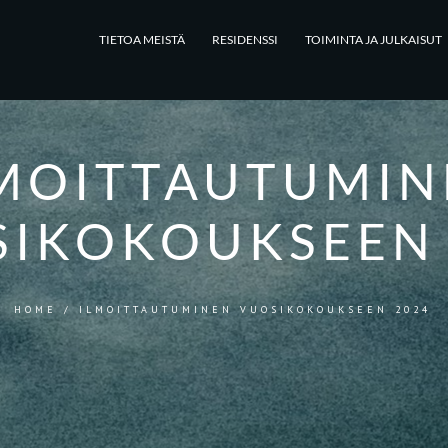
TIETOA MEISTÄ
RESIDENSSI
TOIMINTA JA JULKAISUT
MOITTAUTUMIN
SIKOKOUKSEEN 
HOME
/
ILMOITTAUTUMINEN VUOSIKOKOUKSEEN 2024