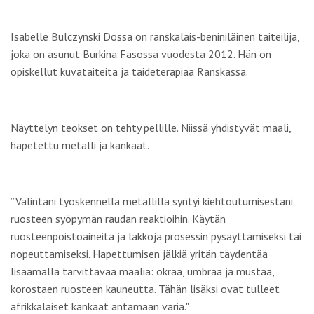
Isabelle Bulczynski Dossa on ranskalais-beniniläinen taiteilija,
joka on asunut Burkina Fasossa vuodesta 2012. Hän on
opiskellut kuvataiteita ja taideterapiaa Ranskassa.
Näyttelyn teokset on tehty pellille. Niissä yhdistyvät maali,
hapetettu metalli ja kankaat.
”Valintani työskennellä metallilla syntyi kiehtoutumisestani
ruosteen syöpymän raudan reaktioihin. Käytän
ruosteenpoistoaineita ja lakkoja prosessin pysäyttämiseksi tai
nopeuttamiseksi. Hapettumisen jälkiä yritän täydentää
lisäämällä tarvittavaa maalia: okraa, umbraa ja mustaa,
korostaen ruosteen kauneutta. Tähän lisäksi ovat tulleet
afrikkalaiset kankaat antamaan väriä."