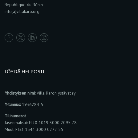
Republique du Bénin
info[a]villakaro.org
LÖYDÄ HELPOSTI
Yhdistyksen nimi:
Villa Karon ystävät ry
Y-tunnus:
1936284-5
Tilinumerot
Jäsenmaksut: FI20 1019 3000 2095 78
Muut: FI33 1544 3000 0272 55