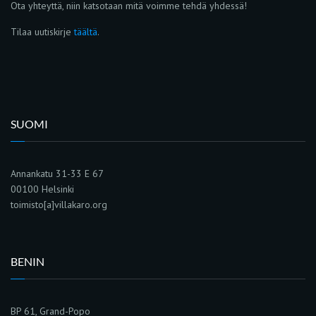
Ota yhteyttä, niin katsotaan mitä voimme tehdä yhdessä!
Tilaa uutiskirje
täältä
.
SUOMI
Annankatu 31-33 E 67
00100 Helsinki
toimisto[a]villakaro.org
BENIN
BP 61, Grand-Popo