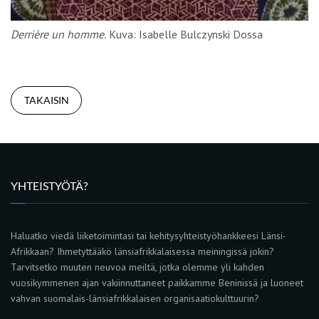
Derrière un homme.
Kuva: Isabelle Bulczynski Dossa
TAKAISIN
YHTEISTYÖTÄ?
Haluatko viedä liiketoimintasi tai kehitysyhteistyöhankkeesi Länsi-
Afrikkaan? Ihmetyttääkö länsiafrikkalaisessa meiningissä jokin?
Tarvitsetko muuten neuvoa meiltä, jotka olemme yli kahden
vuosikymmenen ajan vakiinnuttaneet paikkamme Beninissä ja luoneet
vahvan suomalais-länsiafrikkalaisen organisaatiokulttuurin?