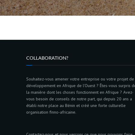
COLLABORATION?
Souhaitez-vous amener votre entreprise ou votre projet de
développement en Afrique de l’Ouest ? Êtes-vous surpris d
la manière dont les choses fonctionnent en Afrique ? Avez-
vous besoin de conseils de notre part, qui depuis 20 ans a
établi notre place au Bénin et créé une forte culturelle
organisation finno-africaine.
Contactez-nous et nous verrons ce que nous pouvons faire