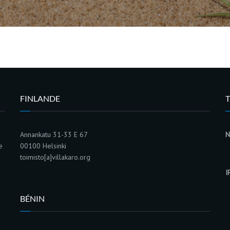
FINLANDE
Annankatu 31-33 E 67
N
e
00100 Helsinki
toimisto[a]villakaro.org
I
BÉNIN