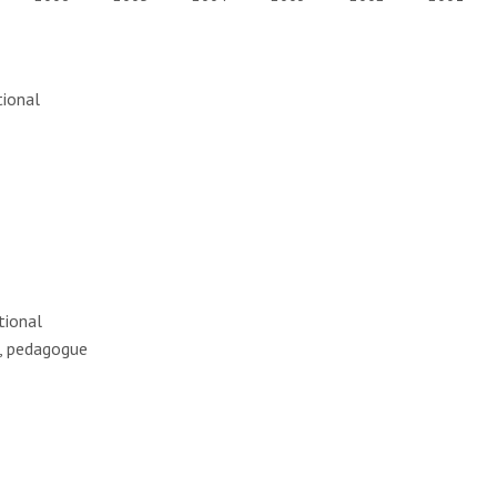
tional
tional
e, pedagogue