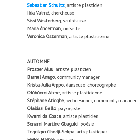
Sebastian Schultz
, artiste plasticien
Iida Valmé
, chercheuse
Sissi Westerberg
, sculpteuse
Maria Ångerman
, cinéaste
Veronica Österman
, artiste plasticienne
AUTOMNE
Prosper Aluu
, artiste plasticien
Barnel Anago
, community manager
Krista-Julia Arppo
, danseuse, choreographe
Olúbùnmi Atere
, artiste plasticienne
Stéphane Atiogbe
, webdesigner, community manager
Olabissi Bello
, paysagiste
Kwami da Costa
, artiste plasticien
Senami Martine Gbaguidi
, poésie
Tognikpo Gbedji-Sokpa
, arts plastiques
Heikki Halme
, musicien