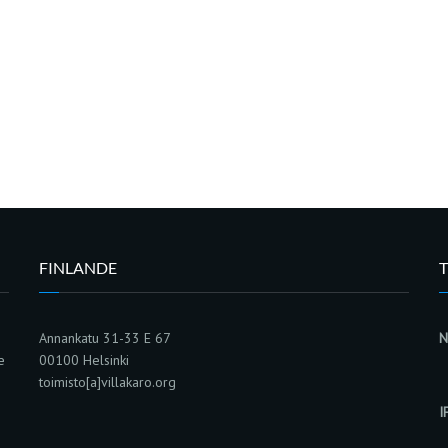
FINLANDE
Annankatu 31-33 E 67
N
e
00100 Helsinki
toimisto[a]villakaro.org
I