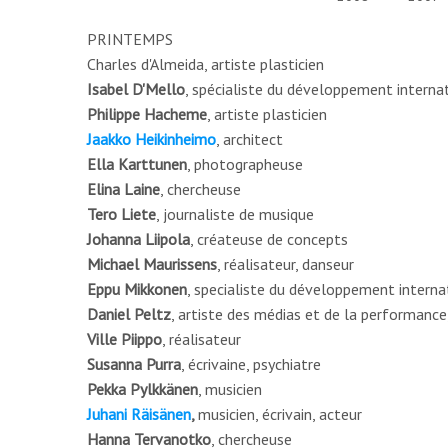
PRINTEMPS
Charles d'Almeida,
artiste plasticien
Isabel D'Mello
, spécialiste du développement interna
Philippe
Hacheme
, artiste plasticien
Jaakko Heikinheimo
, architect
Ella Karttunen
, photographeuse
Elina Laine
, chercheuse
Tero Liete
, journaliste de musique
Johanna Liipola
, créateuse de concepts
Michael Maurissens
, réalisateur, danseur
Eppu Mikkonen
, specialiste du développement interna
Daniel Peltz
, artiste des médias et de la performanc
Ville Piippo
, réalisateur
Susanna Purra
, écrivaine, psychiatre
Pekka Pylkkänen
, musicien
Juhani Räisänen
,
musicien, écrivain, acteur
Hanna Tervanotko
, chercheuse