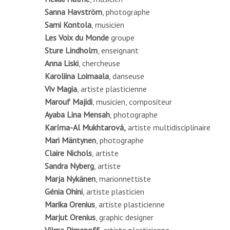
Sanna Havström
, photographe
Sami Kontola
, musicien
Les Voix du Monde
groupe
Sture Lindholm
, enseignant
Anna Liski
, chercheuse
Karoliina Loimaala
, danseuse
Viv Magia
, artiste plasticienne
Marouf Majidi
, musicien, compositeur
Ayaba Lina Mensah
, photographe
Karíma-Al Mukhtarová,
artiste multidisciplinaire
Mari Mäntynen
, photographe
Claire Nichols
, artiste
Sandra Nyberg
, artiste
Marja Nykänen
, marionnettiste
Génia Ohini
, artiste plasticien
Marika Orenius
, artiste plasticienne
Marjut Orenius
, graphic designer