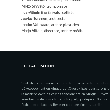
Vilma Pimenoff
, artiste plasticienne
Mikko Sinivalo
, tromboniste
Iida-Vilhelmiina Sinivalo
, celliste
Jaakko Torvinen
, architecte
Jaakko Vallivaara
, artiste plasticien
Marjo Viitala
, directrice, artiste média
COLLABORATION?
Souhaitez-vous amener votre entreprise ou votre projet de
développement en Afrique de l’Ouest ? Êtes-vous surpris d
la manière dont les choses fonctionnent en Afrique ? Avez-
vous besoin de conseils de notre part, qui depuis 20 ans a
établi notre place au Bénin et créé une forte culturelle