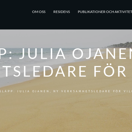
OM OSS
RESIDENS
PUBLIKATIONER OCH AKTIVITE
P: JULIA OJANE
TSLEDARE FÖR 
SLÄPP: JULIA OJANEN, NY VERKSAMHETSLEDARE FÖR VIL