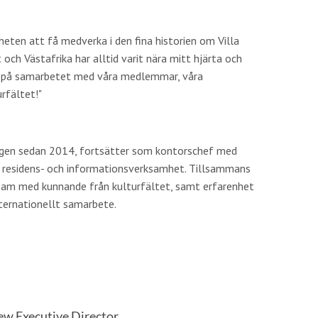
gheten att få medverka i den fina historien om Villa
t och Västafrika har alltid varit nära mitt hjärta och
m på samarbetet med våra medlemmar, våra
rfältet!"
ingen sedan 2014, fortsätter som kontorschef med
 residens- och informationsverksamhet. Tillsammans
t team med kunnande från kulturfältet, samt erfarenhet
nternationellt samarbete.
new Executive Director