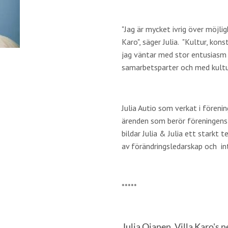
"Jag är mycket ivrig över möjli
Karo", säger Julia. "Kultur, kons
jag väntar med stor entusias
samarbetsparter och med kultu
Julia Autio som verkat i fören
ärenden som berör föreningens
bildar Julia & Julia ett stark
av förändringsledarskap och i
*****
Julia Ojanen, Villa Karo's 