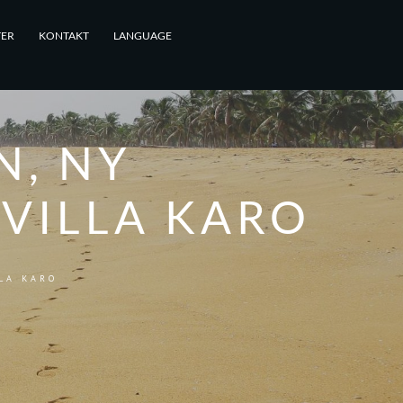
TER
KONTAKT
LANGUAGE
N, NY
VILLA KARO
LA KARO