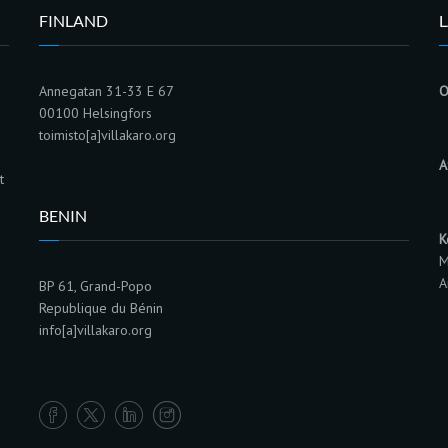
FINLAND
L
Annegatan 31-33 E 67
O
00100 Helsingfors
toimisto[a]villakaro.org
A
t
BENIN
K
M
A
BP 61, Grand-Popo
Republique du Bénin
info[a]villakaro.org