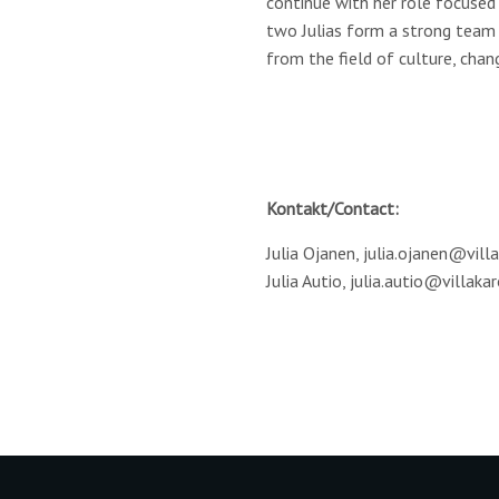
continue with her role focused
two Julias form a strong team 
from the field of culture, chan
Kontakt/Contact:
Julia Ojanen, julia.ojanen@vill
Julia Autio, julia.autio@villaka