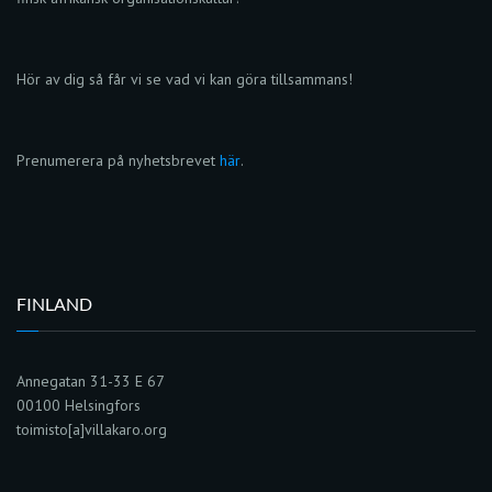
Hör av dig så får vi se vad vi kan göra tillsammans!
Prenumerera på nyhetsbrevet
här
.
FINLAND
Annegatan 31-33 E 67
00100 Helsingfors
toimisto[a]villakaro.org