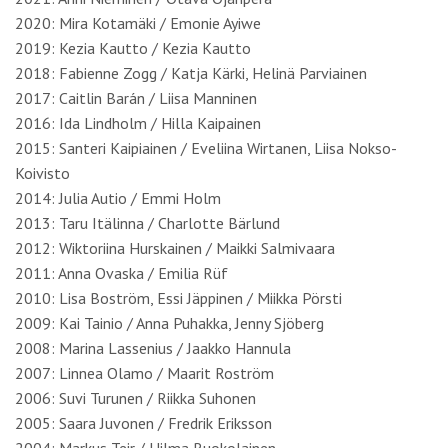
2020: Mira Kotamäki / Emonie Ayiwe
2019: Kezia Kautto / Kezia Kautto
2018: Fabienne Zogg / Katja Kärki, Helinä Parviainen
2017: Caitlin Barán / Liisa Manninen
2016: Ida Lindholm / Hilla Kaipainen
2015: Santeri Kaipiainen / Eveliina Wirtanen, Liisa Nokso-
Koivisto
2014: Julia Autio / Emmi Holm
2013: Taru Itälinna / Charlotte Bärlund
2012: Wiktoriina Hurskainen / Maikki Salmivaara
2011: Anna Ovaska / Emilia Rüf
2010: Lisa Boström, Essi Jäppinen / Miikka Pörsti
2009: Kai Tainio / Anna Puhakka, Jenny Sjöberg
2008: Marina Lassenius / Jaakko Hannula
2007: Linnea Olamo / Maarit Roström
2006: Suvi Turunen / Riikka Suhonen
2005: Saara Juvonen / Fredrik Eriksson