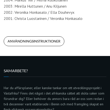
2004: Markus Teir / Hilma Ruokolainen
2003: Mirella Huttunen / Anu Kiljunen
2002: Veronika Honkasalo / Ella Douhevyx
2001: Christa Luostarinen / Veronika Honkasalo
ANVÄNDNINGSINSTRUKTIONER
SAMARBETE?
Har du affärsplaner, eller kanske tankar om ett utvecklingsprojekt i
Västafrika? Finns det något i det afrikanska sättet att sköta saker som
förundrar dig? Eller behöver du annors bara råd av oss som redan i
två decennier varit etablerade i Benin och med framgång skapat en
finsk-afrikansk organisationskultur?