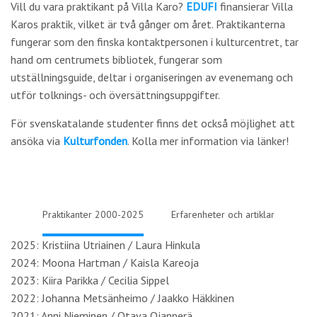
Vill du vara praktikant på Villa Karo?
EDUFI
finansierar Villa
Karos praktik, vilket är två gånger om året. Praktikanterna
fungerar som den finska kontaktpersonen i kulturcentret, tar
hand om centrumets bibliotek, fungerar som
utställningsguide, deltar i organiseringen av evenemang och
utför tolknings- och översättningsuppgifter.
För svenskatalande studenter finns det också möjlighet att
ansöka via
Kulturfonden
. Kolla mer information via länker!
Praktikanter 2000-2025
Erfarenheter och artiklar
2025: Kristiina Utriainen / Laura Hinkula
2024: Moona Hartman / Kaisla Kareoja
2023: Kiira Parikka / Cecilia Sippel
2022: Johanna Metsänheimo / Jaakko Häkkinen
2021: Anni Nieminen / Otava Ojanperä