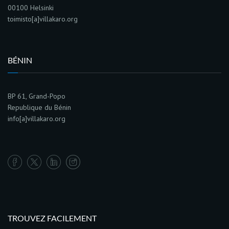
00100 Helsinki
toimisto[a]villakaro.org
BÉNIN
BP 61, Grand-Popo
Republique du Bénin
info[a]villakaro.org
TROUVEZ FACILEMENT