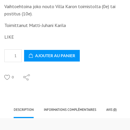
Vaihtoehtoina joko nouto Villa Karon toimistolta (0e) tai
postitus (10e).
Toimittanut Matti-Juhani Karila
LIKE
quantité
AJOUTER AU PANIER
de
Huomenta
Afrikka!
0
Villa
Karon
kymmenen
vuotta
DESCRIPTION
INFORMATIONS COMPLÉMENTAIRES
AVIS (0)