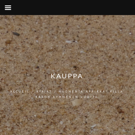
KAUPPA
ACCUEIL
/
KIRJAT
/ HUOMENTA AFRIKKA! VILLA
KARON KYMMENEN VUOTTA