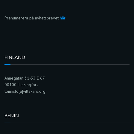
Prenumerera på nyhetsbrevet
här
.
FINLAND
Annegatan 31-33 E 67
00100 Helsingfors
toimisto[a]villakaro.org
BENIN