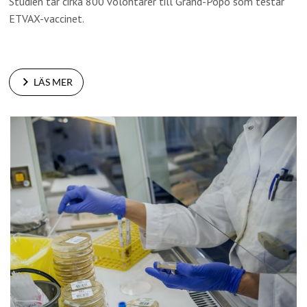
Studien tar cirka 800 volontärer till Grand-Popo som testar
ETVAX-vaccinet.
LÄS MER