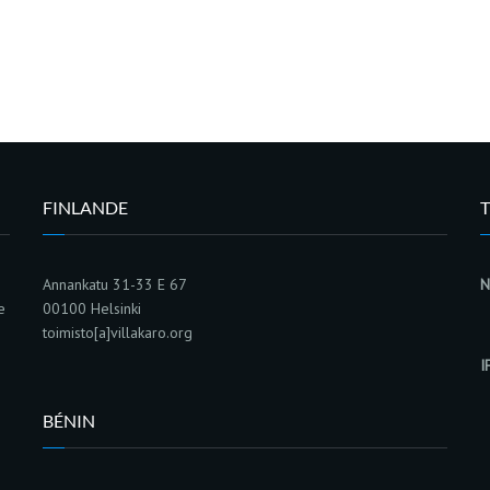
FINLANDE
Annankatu 31-33 E 67
N
e
00100 Helsinki
toimisto[a]villakaro.org
I
BÉNIN