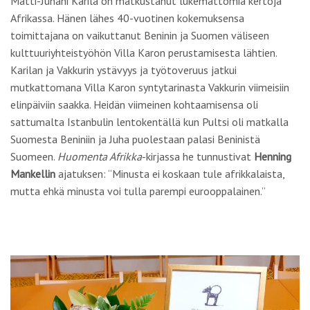
Matti-Juhani Karila on matkustanut lukemattomia kertoja
Afrikassa. Hänen lähes 40-vuotinen kokemuksensa
toimittajana on vaikuttanut Beninin ja Suomen väliseen
kulttuuriyhteistyöhön Villa Karon perustamisesta lähtien.
Karilan ja Vakkurin ystävyys ja työtoveruus jatkui
mutkattomana Villa Karon syntytarinasta Vakkurin viimeisiin
elinpäiviin saakka. Heidän viimeinen kohtaamisensa oli
sattumalta Istanbulin lentokentällä kun Pultsi oli matkalla
Suomesta Beniniin ja Juha puolestaan palasi Beninistä
Suomeen.
Huomenta Afrikka
-kirjassa he tunnustivat
Henning
Mankellin
ajatuksen: “Minusta ei koskaan tule afrikkalaista,
mutta ehkä minusta voi tulla parempi eurooppalainen.”