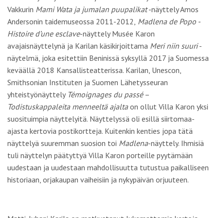
Vakkurin
Mami Wata ja jumalan puupalikat
-näyttely Amos
Andersonin taidemuseossa 2011-2012,
Madlena de Popo -
Histoire d’une esclave
-näyttely Musée Karon
avajaisnäyttelynä ja Karilan käsikirjoittama
Meri niin suuri
-
näytelmä, joka esitettiin Beninissä syksyllä 2017 ja Suomessa
keväällä 2018 Kansallisteatterissa. Karilan, Unescon,
Smithsonian Instituten ja Suomen Lähetysseuran
yhteistyönäyttely
Témoignages du passé
–
Todistuskappaleita menneeltä ajalta
on ollut Villa Karon yksi
suosituimpia näyttelyitä. Näyttelyssä oli esillä siirtomaa-
ajasta kertovia postikortteja. Kuitenkin kenties jopa tätä
näyttelyä suuremman suosion toi
Madlena
-näyttely. Ihmisiä
tuli näyttelyn päätyttyä Villa Karon porteille pyytämään
uudestaan ja uudestaan mahdollisuutta tutustua paikalliseen
historiaan, orjakaupan vaiheisiin ja nykypäivän orjuuteen.