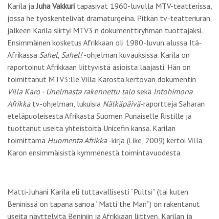
Karila ja
Juha Vakkuri
tapasivat 1960-luvulla MTV-teatterissa,
jossa he työskentelivät dramaturgeina. Pitkän tv-teatteriuran
jälkeen Karila siirtyi MTV3:n dokumenttiryhmän tuottajaksi.
Ensimmäinen kosketus Afrikkaan oli 1980-luvun alussa Itä-
Afrikassa
Sahel, Sahel!
-ohjelman kuvauksissa. Karila on
raportoinut Afrikkaan liittyvistä asioista laajasti. Hän on
toimittanut MTV3:lle Villa Karosta kertovan dokumentin
Villa Karo - Unelmasta rakennettu talo
sekä
Intohimona
Afrikka
tv-ohjelman, lukuisia
Nälkäpäivä
-raportteja Saharan
eteläpuoleisesta Afrikasta Suomen Punaiselle Ristille ja
tuottanut useita yhteistöitä Unicefin kansa. Karilan
toimittama
Huomenta Afrikka
-kirja (Like, 2009) kertoi Villa
Karon ensimmäisistä kymmenestä toimintavuodesta.
Matti-Juhani Karila eli tuttavallisesti “Pultsi” (tai kuten
Beninissä on tapana sanoa “Matti the Man”) on rakentanut
useita näyttelyitä Beniniin ja Afrikkaan liittyen, Karilan ja