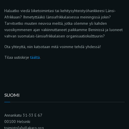
Haluatko viedä liiketoimintasi tai kehitysyhteistyöhankkeesi Länsi-
Afrikkaan? Ihmetyttääkö länsiafrikkalaisessa meiningissä jokin?
Tarvitsetko muuten neuvoa meiltä, jotka olemme yli kahden
vuosikymmenen ajan vakiinnuttaneet paikkamme Beninissä ja luoneet
vahvan suomalais-länsiafrikkalaisen organisaatiokulttuurin?
Ota yhteyttä, niin katsotaan mitä voimme tehdä yhdessä!
Tilaa uutiskirje
täältä
.
SUOMI
Annankatu 31-33 E 67
00100 Helsinki
toimisto[a]villakaro.org