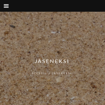
JÄSENEKSI
ACCUEIL
/ JÄSENEKSI