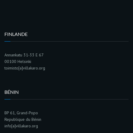
FINLANDE
Annankatu 31-33 E 67
00100 Helsinki
toimisto[a]villakaro.org
BÉNIN
BP 61, Grand-Popo
Republique du Bénin
info[a]villakaro.org