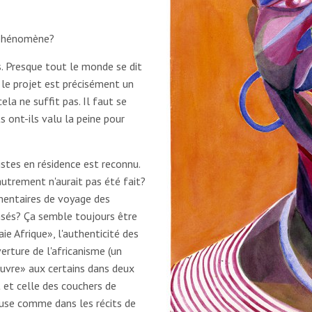
e phénomène?
s. Presque tout le monde se dit
 le projet est précisément un
ela ne suffit pas. Il faut se
s ont-ils valu la peine pour
istes en résidence est reconnu.
 autrement n'aurait pas été fait?
mmentaires de voyage des
ensés? Ça semble toujours être
ie Afrique», l'authenticité des
uverture de l'africanisme (un
ouvre» aux certains dans deux
t et celle des couchers de
euse comme dans les récits de