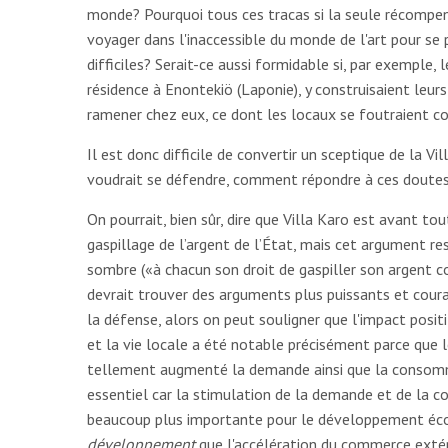
monde? Pourquoi tous ces tracas si la seule récompen
voyager dans l'inaccessible du monde de l'art pour se 
difficiles? Serait-ce aussi formidable si, par exemple, l
résidence à Enontekiö (Laponie), y construisaient leurs
ramener chez eux, ce dont les locaux se foutraient
Il est donc difficile de convertir un sceptique de la Vil
voudrait se défendre, comment répondre à ces doutes
On pourrait, bien sûr, dire que Villa Karo est avant tou
gaspillage de l’argent de l’État, mais cet argument r
sombre («à chacun son droit de gaspiller son argent c
devrait trouver des arguments plus puissants et coura
la défense, alors on peut souligner que l'impact positi
et la vie locale a été notable précisément parce que l
tellement augmenté la demande ainsi que la consomm
essentiel car la stimulation de la demande et de la 
beaucoup plus importante pour le développement éc
développement
que l'accélération du commerce extéri