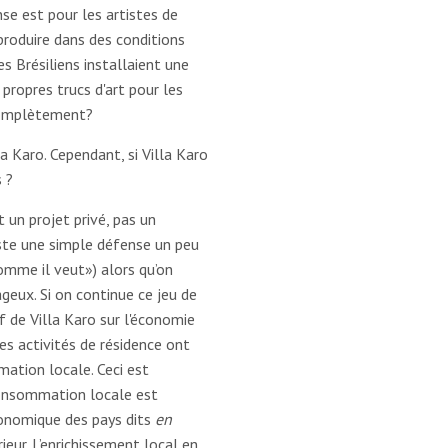
se est pour les artistes de
produire dans des conditions
es Brésiliens installaient une
 propres trucs d'art pour les
 complètement?
la Karo. Cependant, si Villa Karo
 ?
t un projet privé, pas un
este une simple défense un peu
omme il veut») alors qu’on
geux. Si on continue ce jeu de
f de Villa Karo sur l'économie
es activités de résidence ont
ation locale. Ceci est
consommation locale est
onomique des pays dits
en
eur. L’enrichissement local en