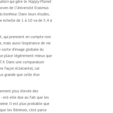
ation
qui gère le
Happy Planet
hoven de l'Université Erasmus
u bonheur. Dans leurs études,
ne échelle de 1 à 10 va de 5,4 à
et, qui prennent en compte non
, mais aussi l'espérance de vie
e sorte d'image globale du
n se place légèrement mieux que
 37,4. Dans une comparaison
ne façon éclatante), car
us grande que celle d’un
èrement plus élevée des
- est-elle due au fait que les
peine. Il est plus probable que
que les Béninois, c'est parce