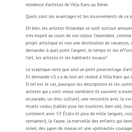
résidence d'artistes de Villa Karo au Bénin.
Quels sont les avantages et les inconvénients de c
Eh bien, les artistes finlandais se sont surtout amusé
très inspiré au cours de son séjour. Cependant, comme
projet artistique et non une destination de vacances, c
demander à quel point l'argent, le temps et les effort
l'art, les artistes et les habitants locaux?
Le sceptique note que seul un petit pourcentage d’art
Et demande s'il y a du bon art réalisé à Villa Karo qui
Si tel est le cas, pourquoi les descriptions et les co
artistes qui y sont venus semblent-ils souvent si ins
un paradis, un choc culturel, une rencontre avec la «vra
rituels vodou (taillés pour les touristes, bien sûr), l'o
continent avec 53 États et plus de mille langues, «s'
semaines!), la faune, la merveille des enfants qui rien
soleil, des jupes de roseau et une «primauté» courag