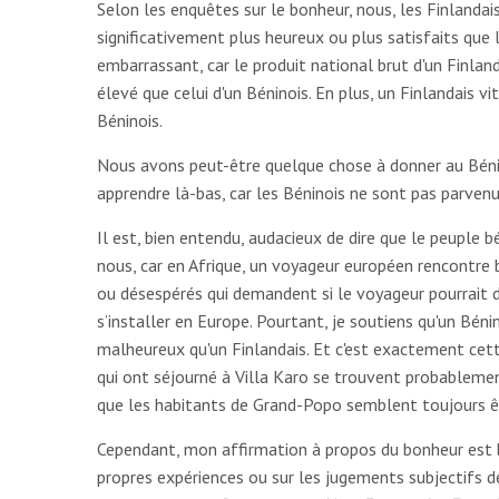
Selon les enquêtes sur le bonheur, nous, les Finlanda
significativement plus heureux ou plus satisfaits que l
embarrassant, car le produit national brut d'un Finland
élevé que celui d'un Béninois. En plus, un Finlandais vi
Béninois.
Nous avons peut-être quelque chose à donner au Bénin
apprendre là-bas, car les Béninois ne sont pas parve
Il est, bien entendu, audacieux de dire que le peuple b
nous, car en Afrique, un voyageur européen rencontre
ou désespérés qui demandent si le voyageur pourrait d
s’installer en Europe. Pourtant, je soutiens qu'un Béni
malheureux qu'un Finlandais. Et c'est exactement cett
qui ont séjourné à Villa Karo se trouvent probablement 
que les habitants de Grand-Popo semblent toujours ê
Cependant, mon affirmation à propos du bonheur est
propres expériences ou sur les jugements subjectifs de