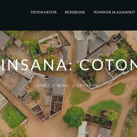
TIETOA MEISTÄ
RESIDENSSI
TOIMINTA JA JULKAISUT
INSANA:
COTO
HOME
/
BLOGI
/
COTONOU