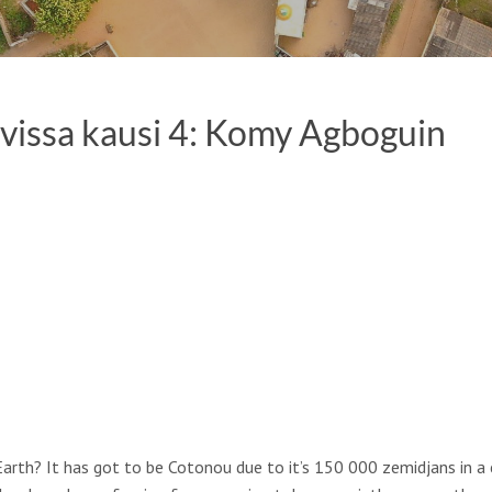
avissa kausi 4: Komy Agboguin
arth? It has got to be Cotonou due to it’s 150 000 zemidjans in a c