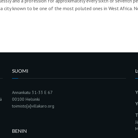
cklessly and a profession for approximately every sixth or seventh p
a city known to be one of the most poluted ones in West Africa. 
SUOMI
Annankatu 31-33 E 67
Y
sä
00100 Helsinki
Y
toimisto[a]villakaro.org
T
J
M
BENIN