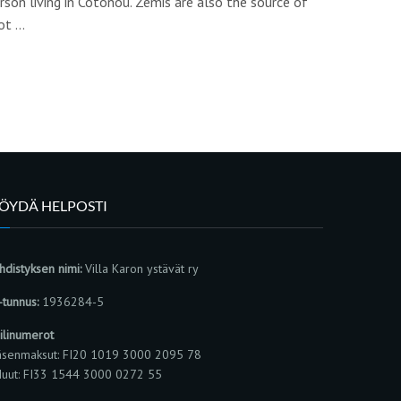
erson living in Cotonou. Zemis are also the source of
Not …
LÖYDÄ HELPOSTI
hdistyksen nimi:
Villa Karon ystävät ry
-tunnus:
1936284-5
ilinumerot
äsenmaksut: FI20 1019 3000 2095 78
uut: FI33 1544 3000 0272 55