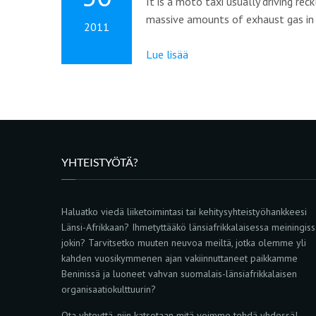
It is a moto taxi usually driving re
massive amounts of exhaust gas in 
2011
Lue lisää
YHTEISTYÖTÄ?
Haluatko viedä liiketoimintasi tai kehitysyhteistyöhankkeesi
Länsi-Afrikkaan? Ihmetyttääkö länsiafrikkalaisessa meiningis
jokin? Tarvitsetko muuten neuvoa meiltä, jotka olemme yli
kahden vuosikymmenen ajan vakiinnuttaneet paikkamme
Beninissä ja luoneet vahvan suomalais-länsiafrikkalaisen
organisaatiokulttuurin?
Ota yhteyttä, niin katsotaan mitä voimme tehdä yhdessä!