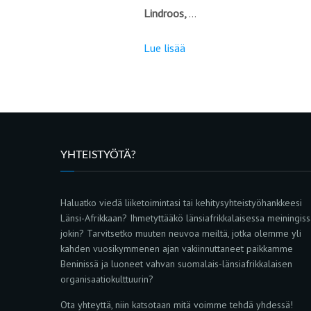
Lindroos,
…
Lue lisää
YHTEISTYÖTÄ?
Haluatko viedä liiketoimintasi tai kehitysyhteistyöhankkeesi
Länsi-Afrikkaan? Ihmetyttääkö länsiafrikkalaisessa meiningis
jokin? Tarvitsetko muuten neuvoa meiltä, jotka olemme yli
kahden vuosikymmenen ajan vakiinnuttaneet paikkamme
Beninissä ja luoneet vahvan suomalais-länsiafrikkalaisen
organisaatiokulttuurin?
Ota yhteyttä, niin katsotaan mitä voimme tehdä yhdessä!