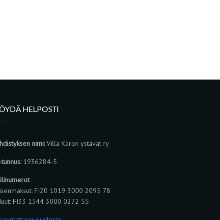
LÖYDÄ HELPOSTI
hdistyksen nimi:
Villa Karon ystävät ry
-tunnus:
1936284-5
ilinumerot
äsenmaksut: FI20 1019 3000 2095 78
uut: FI33 1544 3000 0272 55
aavutettavuusseloste