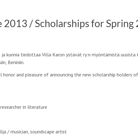
e 2013 / Scholarships for Spring
o ja kunnia tiedottaa Villa Karon ystävät ry:n myöntämistä uusista
in, Beniniin.
l honor and pleasure of announcing the new scholarship holders of t
/ researcher in literature
ilija / musician, soundscape artist