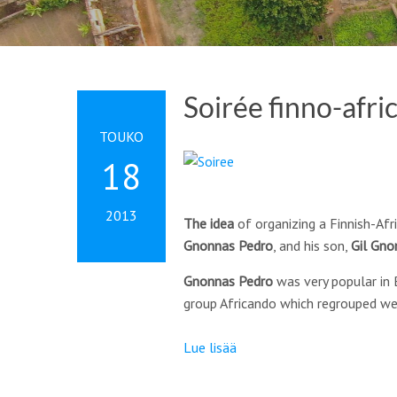
Soirée finno-afri
TOUKO
18
2013
The idea
of organizing a Finnish-Afr
Gnonnas Pedro
, and his son,
Gil Gno
Gnonnas Pedro
was very popular in 
group
Africando
which regrouped wel
Lue lisää