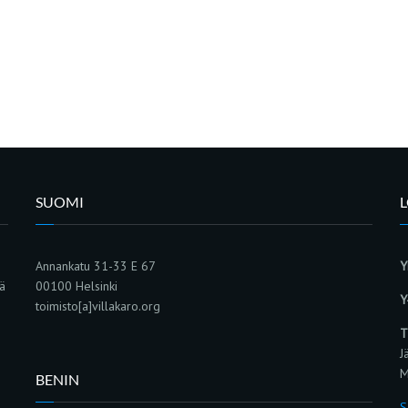
SUOMI
Annankatu 31-33 E 67
Y
sä
00100 Helsinki
Y
toimisto[a]villakaro.org
T
J
M
BENIN
S