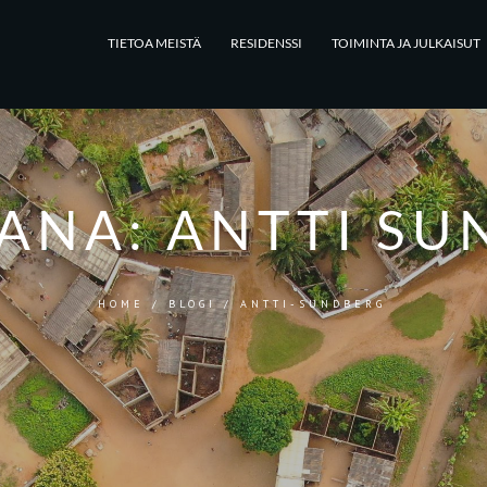
TIETOA MEISTÄ
RESIDENSSI
TOIMINTA JA JULKAISUT
SANA:
ANTTI SU
HOME
/
BLOGI
/
ANTTI-SUNDBERG