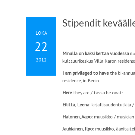
Stipendit kevääll
LOKA
22
Minulla on kaksi kertaa vuodessa
il
2012
kulttuurikeskus Villa Karon residenssi
I am privileged to have
the bi-annua
residence, in Benin.
Here
they are / tässä he ovat:
Eilittä, Leena
: kirjallisuudentutkija 
Halonen, Aapo
: muusikko / musician
Jauhiainen, Ilpo
: muusikko, äänitaite