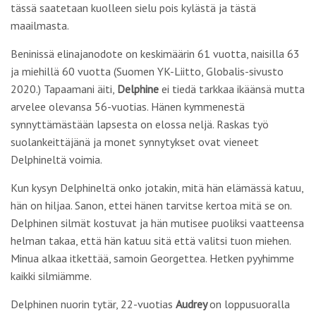
tässä saatetaan kuolleen sielu pois kylästä ja tästä
maailmasta.
Beninissä elinajanodote on keskimäärin 61 vuotta, naisilla 63
ja miehillä 60 vuotta (Suomen YK-Liitto, Globalis-sivusto
2020.) Tapaamani äiti,
Delphine
ei tiedä tarkkaa ikäänsä mutta
arvelee olevansa 56-vuotias. Hänen kymmenestä
synnyttämästään lapsesta on elossa neljä. Raskas työ
suolankeittäjänä ja monet synnytykset ovat vieneet
Delphineltä voimia.
Kun kysyn Delphineltä onko jotakin, mitä hän elämässä katuu,
hän on hiljaa. Sanon, ettei hänen tarvitse kertoa mitä se on.
Delphinen silmät kostuvat ja hän mutisee puoliksi vaatteensa
helman takaa, että hän katuu sitä että valitsi tuon miehen.
Minua alkaa itkettää, samoin Georgettea. Hetken pyyhimme
kaikki silmiämme.
Delphinen nuorin tytär, 22-vuotias
Audrey
on loppusuoralla