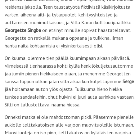
residenssijaksolla. Teen taustatyötä fiktiivistä käsikirjoitusta
varten, aiheena äiti- ja tytärpuolet, kehitysyhteistyö ja
auttamisen monimutkaisuus, ja Villa Karon kulttuuripäällikkö
Georgette Singbe
on etsinyt minulle sopivat haastateltavat.
Georgette on retkellä mukana oppaana ja tulkkina, ilman
häntä näitä kohtaamisia ei yksinkertaisesti olisi.
On kuuma, olemme tien päällä kuumimpaan aikaan päivästä.
Viimeisessä tienhaarassa kohti kylää henkilökuljetusautomme
jää jumiin pienen hiekkaiseen ojaan, ja menemme Georgetten
kanssa loppumatkan jalan sillä aikaa kun kuljettajamme
Serge
jää hoitamaan auton ylös ojasta. Tulikuuma hieno hiekka
tunkee sandaaleihin, ohut huivini ei juuri auta aurinkoa vastaan.
Silti on tallustettava, naama hiessä.
Onneksi matka ei ole mahdottoman pitkä. Pääsemme pienelle
aukiolle telttakatoksen alle varjoon muovituoleille istumaan.
Muovituoleja on iso pino, telttakatos on kyläläisten varjoisa