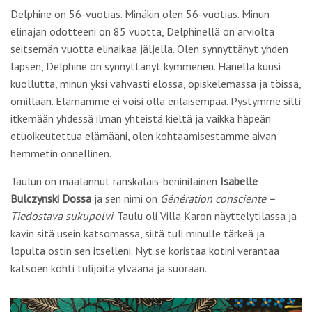
Delphine on 56-vuotias. Minäkin olen 56-vuotias. Minun
elinajan odotteeni on 85 vuotta, Delphinellä on arviolta
seitsemän vuotta elinaikaa jäljellä. Olen synnyttänyt yhden
lapsen, Delphine on synnyttänyt kymmenen. Hänellä kuusi
kuollutta, minun yksi vahvasti elossa, opiskelemassa ja töissä,
omillaan. Elämämme ei voisi olla erilaisempaa. Pystymme silti
itkemään yhdessä ilman yhteistä kieltä ja vaikka häpeän
etuoikeutettua elämääni, olen kohtaamisestamme aivan
hemmetin onnellinen.
Taulun on maalannut ranskalais-beniniläinen
Isabelle
Bulczynski Dossa
ja sen nimi on
Génération consciente –
Tiedostava sukupolvi
. Taulu oli Villa Karon näyttelytilassa ja
kävin sitä usein katsomassa, siitä tuli minulle tärkeä ja
lopulta ostin sen itselleni. Nyt se koristaa kotini verantaa
katsoen kohti tulijoita ylväänä ja suoraan.