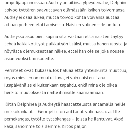
ompelijaopinnoissaan. Audrey on äitinsä ylpeydenaihe, Delphine
toivoo tyttären saavuttavan elämässään kaiken toivomansa.
Audrey ei osaa lukea, mutta toivoo kohta voivansa auttaa
äitiään perheen elättämisessä. Naisten välinen side on luja.
Audreyssä asuu pieni kapina sitä vastaan että naisten täytyy
tehdä kaikki kotityöt palkkatyön lisäksi, mutta hänen ujosta ja
nöyrästä olemuksestaan näkee, ettei hän ole se joka nousee
asian vuoksi barrikadeille.
Perinteet ovat tiukassa. Jos haluaa että yhteiskunta muuttuu,
myös miesten on muututtava, ei vain naisten. Tänä
iltapäivänä se ei kuitenkaan tapahdu, enkä minä ole oikea
henkilö muutoksesta näille ihmisille saarnaamaan.
Kiitän Delphineä ja Audreytä haastattelusta antamalla heille
mekkokankaat – Georgette on auttanut valinnassa: äidille
perhekangas, tytölle tyttökangas – joista he ilahtuvat. Akpé
kaka, sanomme toisillemme. Kiitos paljon.