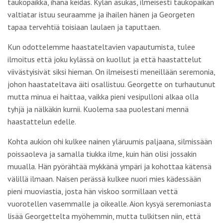
taukopaikka, ihana keidas. Kylän asukas, ilmeisesti taukopaikan
valtiatar istuu seuraamme ja ihailen hänen ja Georgeten
tapaa tervehtiä toisiaan laulaen ja taputtaen.
Kun odottelemme haastateltavien vapautumista, tulee
ilmoitus että joku kylässä on kuollut ja että haastattelut
viivästyisivät siksi hieman. On ilmeisesti meneillään seremonia,
johon haastateltava äiti osallistuu. Georgette on turhautunut
mutta minua ei haittaa, vaikka pieni vesipulloni alkaa olla
tyhjä ja nälkäkin kurnii. Kuolema saa puolestani mennä
haastattelun edelle.
Kohta aukion ohi kulkee nainen yläruumis paljaana, silmissään
poissaoleva ja samalla tiukka ilme, kuin hän olisi jossakin
muualla. Hän pyörähtää mykkänä ympäri ja kohottaa kätensä
välillä ilmaan. Naisen perässä kulkee nuori mies kädessään
pieni muoviastia, josta hän viskoo sormillaan vettä
vuorotellen vasemmalle ja oikealle. Aion kysyä seremoniasta
lisää Georgettelta myöhemmin, mutta tulkitsen niin, että