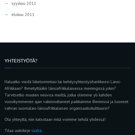
syyskuu 2011
elokuu 2011
YHTEISTYÖTÄ?
Haluatko viedä liiketoimintasi tai kehitysyhteistyöhankkeesi Länsi-
Afrikkaan? Ihmetyttääkö länsiafrikkalaisessa meiningissä jokin?
Tarvitsetko muuten neuvoa meiltä, jotka olemme yli kahden
vuosikymmenen ajan vakiinnuttaneet paikkamme Beninissä ja luoneet
vahvan suomalais-länsiafrikkalaisen organisaatiokulttuurin?
Ota yhteyttä, niin katsotaan mitä voimme tehdä yhdessä!
Tilaa uutiskirje
täältä
.