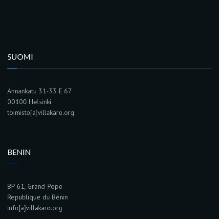
SUOMI
Annankatu 31-33 E 67
00100 Helsinki
toimisto[a]villakaro.org
BENIN
BP 61, Grand-Popo
Republique du Bénin
info[a]villakaro.org