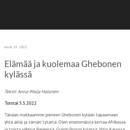
kesä
15
2022
Elämää ja kuolemaa Ghebonen
kylässä
Teksti: Anna-Maija Halonen
Torstai 5.5.2022
Tänään matkaamme pieneen Ghebonen kylään tapaamaan
yhtä äitiä ja tämän tytärtä. Olen ensimmäistä kertaa Afrikassa
ja toista viikkoa Beninissä, Grand-Popon kylässä, Villa Karossa