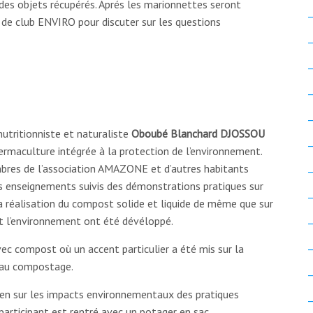
 des objets récupérés. Aprés les marionnettes seront
s de club ENVIRO pour discuter sur les questions
nutritionniste et naturaliste
Oboubé Blanchard DJOSSOU
permaculture intégrée à la protection de l’environnement.
bres de l’association AMAZONE et d’autres habitants
s enseignements suivis des démonstrations pratiques sur
la réalisation du compost solide et liquide de même que sur
nt l’environnement ont été dévéloppé.
vec compost où un accent particulier a été mis sur la
 au compostage.
etien sur les impacts environnementaux des pratiques
participant est rentré avec un potager en sac.