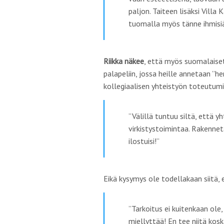
paljon. Taiteen lisäksi
Villa 
tuomalla myös tänne ihmisiä,
Riikka näkee
, että myös suomalaiset 
palapeliin, jossa heille annetaan ”
he
kollegiaalisen yhteistyön toteutumi
”
Välillä tuntuu siltä, että yh
virkistystoimintaa. Rakenneta
ilostuisi!”
Eikä kysymys ole todellakaan siitä, et
”
Tarkoitus ei kuitenkaan
ole,
miellyttää! En tee niitä kosk