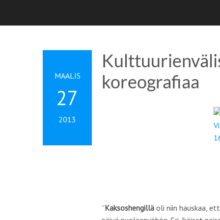
Kulttuurienväl
MAALIS
koreografiaa
27
2013
”
Kaksoshengillä
oli niin hauskaa, et