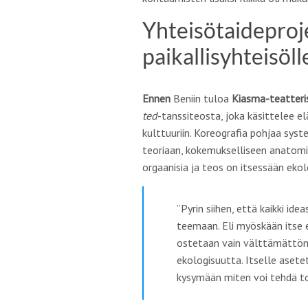
Yhteisötaideproje
paikallisyhteisöll
Ennen
Beniin tuloa
Kiasma-teatteri
ted
-tanssiteosta, joka käsittelee 
kulttuuriin. Koreografia pohjaa sys
teoriaan, kokemukselliseen anatomiaa
orgaanisia ja teos on itsessään ekol
”
Pyrin siihen, että kaikki id
teemaan. Eli myöskään itse e
ostetaan vain välttämättömi
ekologisuutta. Itselle aset
kysymään miten voi tehdä toi