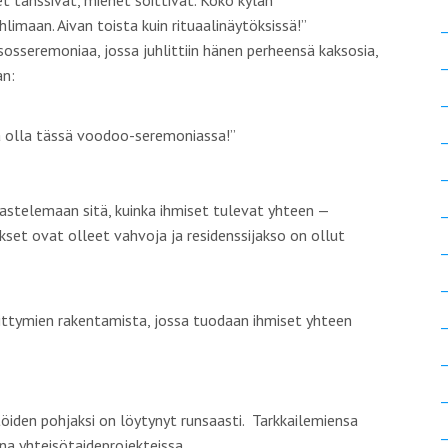
et tanssivat, miehet soittivat. Koko kylän
limaan. Aivan toista kuin rituaalinäytöksissä!”
osseremoniaa, jossa juhlittiin hänen perheensä kaksosia,
an:
a olla tässä voodoo-seremoniassa!”
rkastelemaan sitä, kuinka ihmiset tulevat yhteen —
set ovat olleet vahvoja ja residenssijakso on ollut
iittymien rakentamista, jossa tuodaan ihmiset yhteen
öiden pohjaksi on löytynyt runsaasti. Tarkkailemiensa
na yhteisötaideprojekteissa.