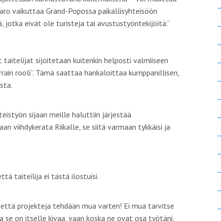
Karo vaikuttaa Grand-Popossa paikallisyhteisöön
 jotka eivät ole turisteja tai avustustyöntekijöitä
.”
taitelijat sijoitetaan kuitenkin helposti valmiiseen
rrain rooli
”. Tämä saattaa hankaloittaa kumppanillisen,
sta.
teistyön sijaan meille haluttiin järjestää
an viihdykerata Riikalle, se siitä varmaan tykkäisi ja
tä taiteilija ei tästä ilostuisi.
 että projekteja tehdään mua varten! Ei mua tarvitse
a se on itselle kivaa, vaan koska ne ovat osa työtäni,