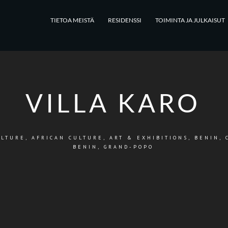
TIETOA MEISTÄ
RESIDENSSI
TOIMINTA JA JULKAISUT
VILLA KARO
ULTURE
,
AFRICAN CULTURE
,
ART & EXHIBITIONS
,
BENIN
,
BENIN, GRAND-POPO