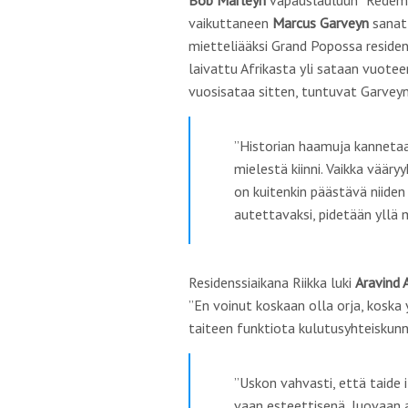
Bob Marleyn
vapauslauluun ”
Redem
vaikuttaneen
Marcus Garveyn
sanat
mietteliääksi Grand Popossa residen
laivattu Afrikasta yli sataan vuoteen
vuosisataa sitten, tuntuvat Garveyn
”
Historian haamuja kanneta
mielestä kiinni. Vaikka väär
on kuitenkin päästävä niiden
autettavaksi, pidetään yllä
Residenssiaikana Riikka luki
Aravind 
”En voinut koskaan olla orja, kosk
taiteen funktiota kulutusyhteiskunn
”Uskon vahvasti, että taide i
vaan esteettisenä, luovaan