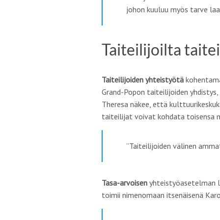
johon kuuluu myös tarve laa
Taiteilijoilta taitei
Taiteilijoiden
yhteistyötä
kohentamaa
Grand-Popon taiteilijoiden yhdistys,
Theresa näkee, että kulttuurikeskuk
taiteilijat voivat kohdata toisensa
”
Taiteilijoiden välinen ammat
Tasa-arvoisen
yhteistyöasetelman lu
toimii nimenomaan itsenäisenä Karo