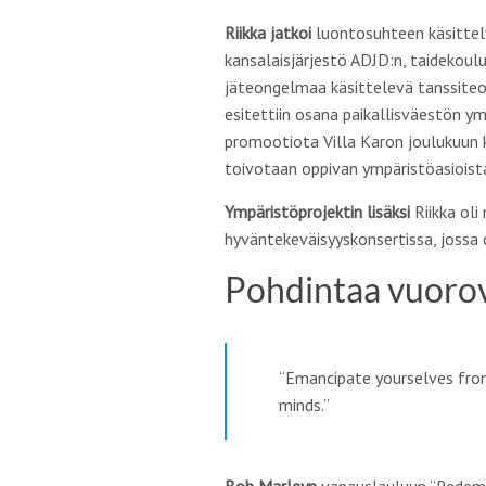
Riikka jatkoi
luontosuhteen käsittel
kansalaisjärjestö ADJD:n, taidekoulu
jäteongelmaa käsittelevä tanssiteo
esitettiin osana paikallisväestön y
promootiota Villa Karon joulukuun 
toivotaan oppivan ympäristöasioist
Ympäristöprojektin lisäksi
Riikka ol
hyväntekeväisyyskonsertissa, jossa o
Pohdintaa vuoro
“Emancipate yourselves from
minds.”