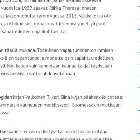
ption Song
”iin lainaamat panafrikkalaisliikkeessä
 vuodelta 1937 saavat Riikka Theresa Innasen
ssijakson lopulla tammikuussa 2013. Vaikkei orjia ole
, ja Afrikan siirtomaat ovat itsenäistyneet yli puoli
 sanat edelleen ajankohtaisilta.
an täällä mukana
.
Todellinen vapautuminen on ihmisen
yyksiä on tapahtunut ja monelta osin tapahtuu edelleen,
 yli. Niin kauan kuin kannetaan kaunaa tai jättäydytään
 myös henkistä valtasuhdeasetelmaa.”
Agidan
kirjan
Valkoinen Tiikeri.
Siinä kirjan päähenkilö toteaa
:
a ymmärsin kauneuden merkityksen.”
Suomessakin mietitään
assa.
tsessään – ei vain virkistys- tai harrastustoimintana
 ajatteluun kannustavana kokemuksena – voi muuttaa