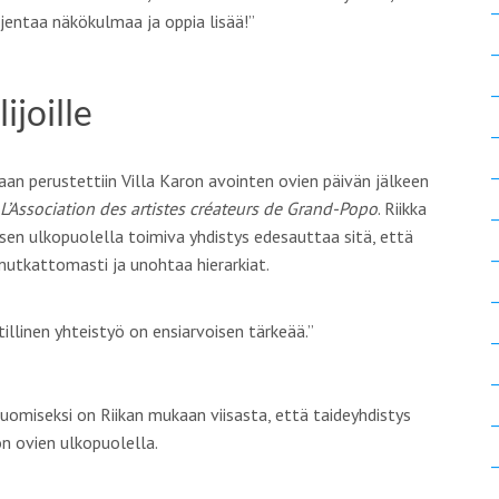
jentaa näkökulmaa ja oppia lisää!”
lijoille
n perustettiin Villa Karon avointen ovien päivän jälkeen
L’Association des artistes créateurs de Grand-Popo
. Riikka
sen ulkopuolella toimiva yhdistys edesauttaa sitä, että
 mutkattomasti ja unohtaa hierarkiat.
illinen yhteistyö on ensiarvoisen tärkeää.”
omiseksi on Riikan mukaan viisasta, että taideyhdistys
n ovien ulkopuolella.