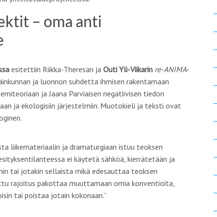
ktit – oma anti
e
ssa
esitettiin Riikka-Theresan ja
Outi Yli-Viikarin
re-ANIMA-
eläinkunnan ja luonnon suhdetta ihmisen rakentamaan
teemiteoriaan ja
Jaana Parviaisen
negatiivisen tiedon
n ja ekologisiin järjestelmiin. Muotokieli ja teksti ovat
oginen.
easta liikemateriaalin ja dramaturgiaan istuu teoksen
sityksentilanteessa ei käytetä sähköä, kierrätetään ja
n tai jotakin sellaista mikä edesauttaa teoksen
ettu rajoitus pakottaa muuttamaan omia konventioita,
sin tai poistaa jotain kokonaan.”