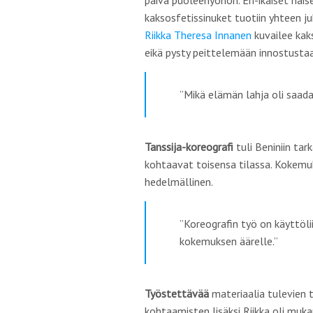
päivä puoleenyöhön. Eri-ikäiset nais
kaksosfetissinuket tuotiin yhteen juh
Riikka Theresa Innanen
kuvailee kaks
eikä pysty peittelemään innostusta
”
Mikä elämän lahja oli saad
Tanssija-koreografi
tuli Beniniin ta
kohtaavat toisensa tilassa. Kokemuk
hedelmällinen.
”
Koreografin työ on käyttöl
kokemuksen äärelle
.”
Työstettävää
materiaalia tulevien t
kohtaamisten lisäksi Riikka oli muka