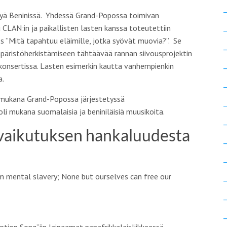
yä Beninissä. Yhdessä Grand-Popossa toimivan
 CLAN:in ja paikallisten lasten kanssa toteutettiin
s ”
Mitä tapahtuu eläimille, jotka syövät muovia?”.
Se
mpäristöherkistämiseen tähtäävää rannan siivousprojektin
konsertissa. Lasten esimerkin kautta vanhempienkin
a.
i mukana Grand-Popossa järjestetyssä
li mukana suomalaisia ja beniniläisiä muusikoita.
vaikutuksen hankaluudesta
 mental slavery; None but ourselves can free our