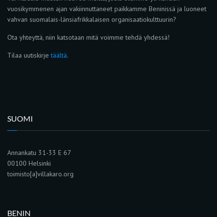
vuosikymmenen ajan vakiinnuttaneet paikkamme Beninissä ja luoneet
vahvan suomalais-länsiafrikkalaisen organisaatiokulttuurin?
Ota yhteyttä, niin katsotaan mitä voimme tehdä yhdessä!
Tilaa uutiskirje
täältä
.
SUOMI
Annankatu 31-33 E 67
00100 Helsinki
toimisto[a]villakaro.org
BENIN