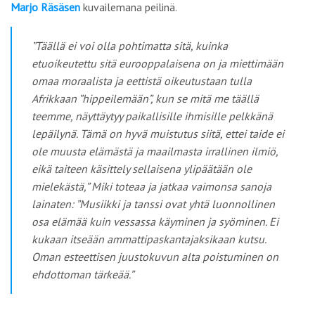
Marjo Räsäsen
kuvailemana peilinä.
”Täällä ei voi olla pohtimatta sitä, kuinka
etuoikeutettu sitä eurooppalaisena on ja miettimään
omaa moraalista ja eettistä oikeutustaan tulla
Afrikkaan ”hippeilemään”, kun se mitä me täällä
teemme, näyttäytyy paikallisille ihmisille pelkkänä
lepäilynä. Tämä on hyvä muistutus siitä, ettei taide ei
ole muusta elämästä ja maailmasta irrallinen ilmiö,
eikä taiteen käsittely sellaisena ylipäätään ole
mielekästä,” Miki toteaa ja jatkaa vaimonsa sanoja
lainaten: ”Musiikki ja tanssi ovat yhtä luonnollinen
osa elämää kuin vessassa käyminen ja syöminen. Ei
kukaan itseään ammattipaskantajaksikaan kutsu.
Oman esteettisen juustokuvun alta poistuminen on
ehdottoman tärkeää.”