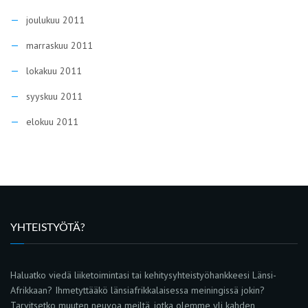
joulukuu 2011
marraskuu 2011
lokakuu 2011
syyskuu 2011
elokuu 2011
YHTEISTYÖTÄ?
Haluatko viedä liiketoimintasi tai kehitysyhteistyöhankkeesi Länsi-
Afrikkaan? Ihmetyttääkö länsiafrikkalaisessa meiningissä jokin?
Tarvitsetko muuten neuvoa meiltä, jotka olemme yli kahden