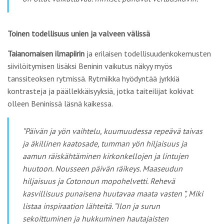
Toinen todellisuus unien ja valveen välissä
Taianomaisen ilmapiirin
ja erilaisen todellisuudenkokemusten
siivilöitymisen lisäksi Beninin vaikutus näkyy myös
tanssiteoksen rytmissä. Rytmiikka hyödyntää jyrkkiä
kontrasteja ja päällekkäisyyksiä, jotka taiteilijat kokivat
olleen Beninissä läsnä kaikessa.
”Päivän ja yön vaihtelu, kuumuudessa repeävä taivas
ja äkillinen kaatosade, tumman yön hiljaisuus ja
aamun räiskähtäminen kirkonkellojen ja lintujen
huutoon. Nousseen päivän räikeys. Maaseudun
hiljaisuus ja Cotonoun mopohelvetti. Rehevä
kasvillisuus punaisena huutavaa maata vasten ”, Miki
listaa inspiraation lähteitä. ”Ilon ja surun
sekoittuminen ja hukkuminen hautajaisten