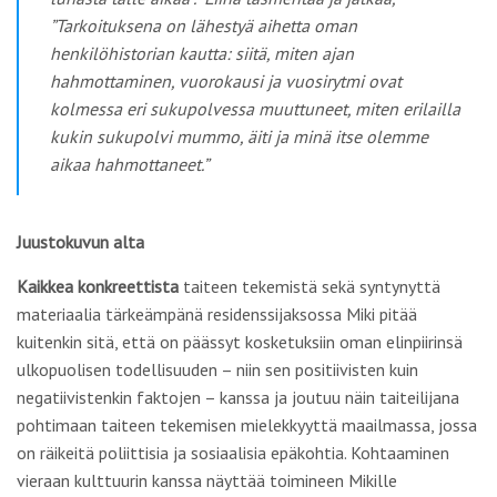
”Tarkoituksena on lähestyä aihetta oman
henkilöhistorian kautta: siitä, miten ajan
hahmottaminen, vuorokausi ja vuosirytmi ovat
kolmessa eri sukupolvessa muuttuneet, miten erilailla
kukin sukupolvi mummo, äiti ja minä itse olemme
aikaa hahmottaneet.”
Juustokuvun alta
Kaikkea konkreettista
taiteen tekemistä sekä syntynyttä
materiaalia tärkeämpänä residenssijaksossa Miki pitää
kuitenkin sitä, että on päässyt kosketuksiin oman elinpiirinsä
ulkopuolisen todellisuuden – niin sen positiivisten kuin
negatiivistenkin faktojen – kanssa ja joutuu näin taiteilijana
pohtimaan taiteen tekemisen mielekkyyttä maailmassa, jossa
on räikeitä poliittisia ja sosiaalisia epäkohtia. Kohtaaminen
vieraan kulttuurin kanssa näyttää toimineen Mikille