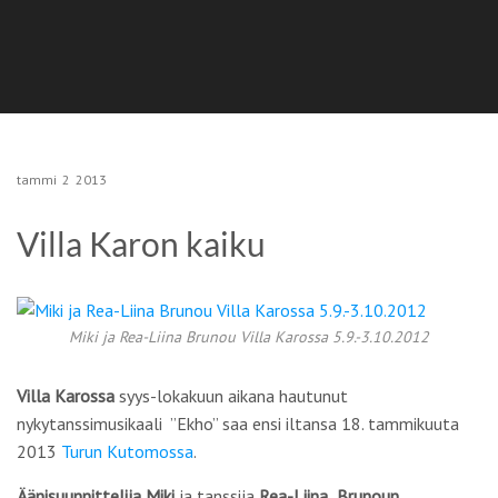
tammi
2
2013
Villa Karon kaiku
Miki ja Rea-Liina Brunou Villa Karossa 5.9.-3.10.2012
Villa Karossa
syys-lokakuun aikana hautunut
nykytanssimusikaali ”Ekho” saa ensi iltansa 18. tammikuuta
2013
Turun Kutomossa
.
Äänisuunnittelija Miki
ja tanssija
Rea-Liina Brunoun