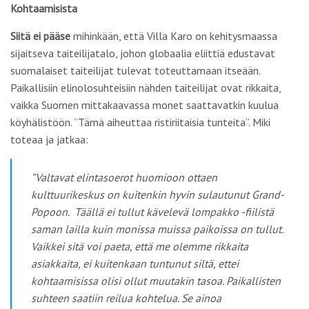
Kohtaamisista
Siitä ei pääse
mihinkään, että Villa Karo on kehitysmaassa
sijaitseva taiteilijatalo, johon globaalia eliittiä edustavat
suomalaiset taiteilijat tulevat toteuttamaan itseään.
Paikallisiin elinolosuhteisiin nähden taiteilijat ovat rikkaita,
vaikka Suomen mittakaavassa monet saattavatkin kuulua
köyhälistöön. ”Tämä aiheuttaa ristiriitaisia tunteita”. Miki
toteaa ja jatkaa:
”Valtavat elintasoerot huomioon ottaen
kulttuurikeskus on kuitenkin hyvin sulautunut Grand-
Popoon. Täällä ei tullut kävelevä lompakko -fiilistä
saman lailla kuin monissa muissa paikoissa on tullut.
Vaikkei sitä voi paeta, että me olemme rikkaita
asiakkaita, ei kuitenkaan tuntunut siltä, ettei
kohtaamisissa olisi ollut muutakin tasoa. Paikallisten
suhteen saatiin reilua kohtelua. Se ainoa