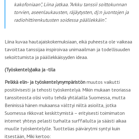
kakofoniaan”, Liina jatkaa. ”Arkku
tanssii soittokunnan
torvien, aseenlaukausten, räjäytysten, dj:n juontojen ja
radiohittirenkutusten soidessa päällekkäin”.
Liina kuvaa hautajaiskokemuksiaan, eikä puheesta ole vaikeaa
tavoittaa tanssijaa inspiroivaa unimaailman ja todellisuuden
sekoittumista ja päällekkäisyyden ideaa.
(Työskentely)aika ja -tila
Pelkkä elin- ja työskentelynympäristön
muutos vaikutti
positiivisesti ja tehosti työskentelyä. Mikin mukaan teoriassa
tanssiteosta olisi voitu tehdä yhtälailla Suomessa, mutta
Beninissä hänen mukaansa välttyi niiltä asioilta, jotka
Suomessa rikkovat keskittymistä – erityisesti toimimaton
internet yhteys pelasti turhalta surffailulta ja säästi aikaa
muulle työskentelylle. Tuottelias päivärytmi syntyi kuin
itsestään, Miki kertoo: