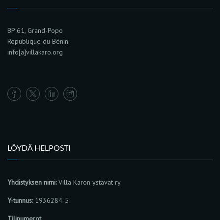
BP 61, Grand-Popo
Republique du Bénin
info[a]villakaro.org
LÖYDÄ HELPOSTI
Yhdistyksen nimi:
Villa Karon ystävät ry
Y-tunnus:
1936284-5
Tilinumerot