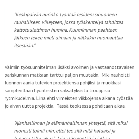
”Keskipäivän aurinko työntää residenssihuoneen
rauhalliseen viileyteen, jossa työskentelyä tahdittaa
kattotuulettimen humina. Kuumimman paahteen
jälkeen tekee mieli uimaan ja nälkäkin huomauttaa
itsestään.”
Valmiin työsuunnitelman lisäksi avoimen ja vastaanottavaisen
pariskunnan matkaan tarttui paljon muutakin. Miki nauhoitti
luonnon ääniä tulevien projektiensa pohjiksi ja muokkasi
samplerillaan hyönteisten säksätyksistä trooppisia
rytmikudelmia. Liina ehti viimeisten viikkojensa aikana työstää
jo aivan uutta projektia. Tässä teoksessa pohditaan aikaa.
”Ajanhallinnan ja elämänhallinnan yhteyttä, sitä miksi
monesti toimii niin, ettei tee sitä mitä haluaisi ja
lunasta tälle aikaa”. Liina täsmentää ja jatkaa,