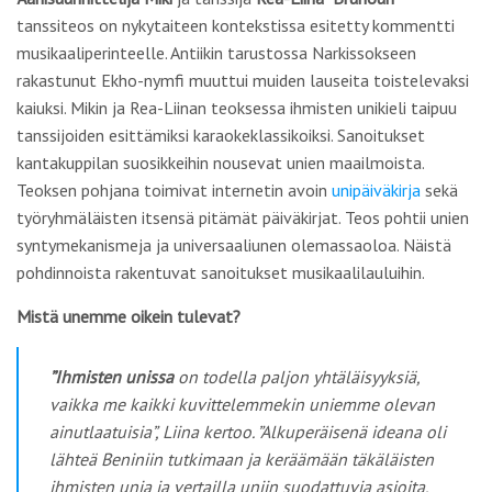
tanssiteos on nykytaiteen kontekstissa esitetty kommentti
musikaaliperinteelle. Antiikin tarustossa Narkissokseen
rakastunut Ekho-nymfi muuttui muiden lauseita toistelevaksi
kaiuksi. Mikin ja Rea-Liinan teoksessa ihmisten unikieli taipuu
tanssijoiden esittämiksi karaokeklassikoiksi. Sanoitukset
kantakuppilan suosikkeihin nousevat unien maailmoista.
Teoksen pohjana toimivat internetin avoin
unipäiväkirja
sekä
työryhmäläisten itsensä pitämät päiväkirjat. Teos pohtii unien
syntymekanismeja ja universaaliunen olemassaoloa. Näistä
pohdinnoista rakentuvat sanoitukset musikaalilauluihin.
Mistä unemme oikein tulevat?
”Ihmisten unissa
on todella paljon yhtäläisyyksiä,
vaikka me kaikki kuvittelemmekin uniemme olevan
ainutlaatuisia”, Liina kertoo. ”Alkuperäisenä ideana oli
lähteä Beniniin tutkimaan ja keräämään täkäläisten
ihmisten unia ja vertailla uniin suodattuvia asioita,