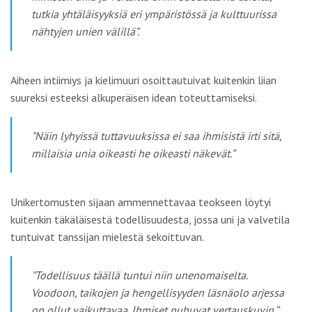
tutkia yhtäläisyyksiä eri ympäristössä ja kulttuurissa
nähtyjen unien välillä”.
Aiheen intiimiys ja kielimuuri osoittautuivat kuitenkin liian
suureksi esteeksi alkuperäisen idean toteuttamiseksi.
”Näin lyhyissä tuttavuuksissa ei saa ihmisistä irti sitä,
millaisia unia oikeasti he oikeasti näkevät.”
Unikertomusten sijaan ammennettavaa teokseen löytyi
kuitenkin täkäläisestä todellisuudesta, jossa uni ja valvetila
tuntuivat tanssijan mielestä sekoittuvan.
”Todellisuus täällä tuntui niin unenomaiselta.
Voodoon, taikojen ja hengellisyyden läsnäolo arjessa
on ollut vaikuttavaa. Ihmiset puhuvat vertauskuvin.”