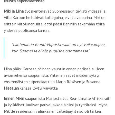
Muista stipendiaateista
Miki ja Liina
työskentelevät Suomessakin tiiviisti yhdessä ja
Villa Karoon he hakivat kollegoina, eivät avioparina. Miki on
erittäin kiitollinen siitä, että pääsi Beniniiin tekemään töitä
yhdessä puolisonsa kanssa.
”Lähteminen Grand-Poposta vaan on nyt vaikeampaa,
kun Suomessa ei ole puolisoa odottamassa.”
Liina pääsi Karossa töineen vauhtiin ennen perässä tulleen
aviomiehensä saapumista. Yhteinen sävel muiden syksyn
ensimmäisten stipendiaattien Marjo Räsäsen ja
Susanna
Hietalan
kanssa löytyi vaivatta.
Ennen Mikin
saapumista Marjosta tuli Rea- Liinalle Afrikka-äiti
ja kyläläiset luulivat parivaljakkoa äidiksi ja tyttäreksi. Myös
Mikille residenssin väliaikainen taiteilijayhteisö oli tärkeä.