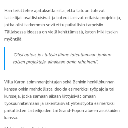
Hän leikittelee ajatuksella siitä, että taloon tulevat
taiteilijat osallistuisivat ja toteuttaisivat erilaisia projekteja,
jotka olisi tarkemmin sovitettu paikallisiin tarpeisiin.
Tällaisessa ideassa on vielä kehittämistä, kuten Miki itsekin
myöntää:
”Olisi outoa, jos tulisin tänne toteuttamaan jonkun
toisen projekteja, ainakaan omin rahoineni”.
Villa Karon toiminnanjohtajan sekä Beninin henkilökunnan
kanssa onkin mahdollista ideoida esimerkiksi työpajoja tai
kursseja, jotka samaan aikaan liittyisivät omaan
työsuunnitelmaan ja rakentaisivat yhteistyötä esimerkiksi
paikallisten taiteilijoiden tai Grand-Popon alueen asukkaiden
kanssa.