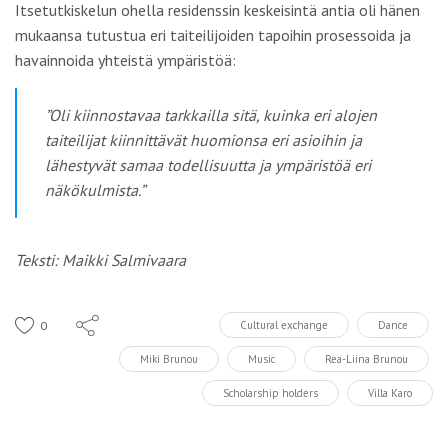
Itsetutkiskelun ohella residenssin keskeisintä antia oli hänen
mukaansa tutustua eri taiteilijoiden tapoihin prosessoida ja
havainnoida yhteistä ympäristöä:
”Oli kiinnostavaa tarkkailla sitä, kuinka eri alojen
taiteilijat kiinnittävät huomionsa eri asioihin ja
lähestyvät samaa todellisuutta ja ympäristöä eri
näkökulmista.”
Teksti: Maikki Salmivaara
0
Cultural exchange
Dance
Miki Brunou
Music
Rea-Liina Brunou
Scholarship holders
Villa Karo